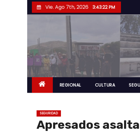
S
Vie. Ago 7th, 2026
3:43:23 PM
a
l
t
a
r
a
l
c
o
REGIONAL
CULTURA
SEGU
n
t
e
SEGURIDAD
n
Apresados asalta
i
d