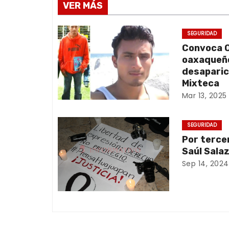
VER MÁS
e
g
SEGURIDAD
Convoca O
a
oaxaqueño
desaparic
c
Mixteca
Mar 13, 2025
i
ó
SEGURIDAD
Por terce
n
Saúl Sala
d
Sep 14, 2024
e
e