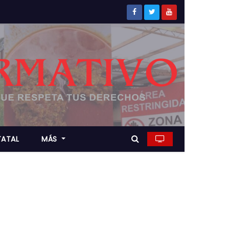
TATAL
MÁS
a