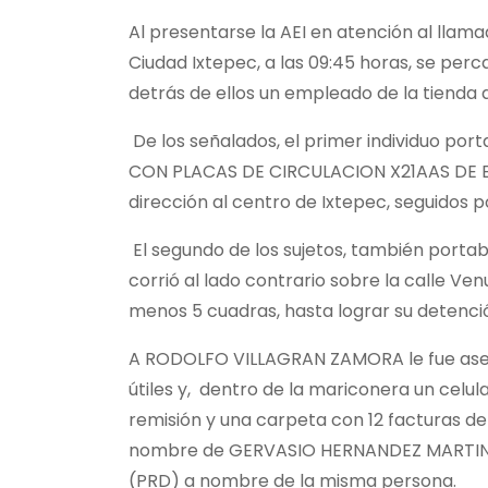
Al presentarse la AEI en atención al llama
Ciudad Ixtepec, a las
09:45 horas, se perc
detrás de ellos un empleado de la tienda q
De los señalados, el primer individuo p
CON PLACAS DE CIRCULACION X21AAS DE EL 
dirección al centro de Ixtepec, seguidos por
El segundo de los sujetos, también porta
corrió al lado contrario sobre la calle V
menos 5 cuadras, hasta lograr su detenció
A
RODOLFO VILLAGRAN ZAMORA le fue as
útiles y, dentro de la mariconera un celu
remisión y una carpeta con 12 facturas d
nombre de GERVASIO HERNANDEZ MARTINEZ,
(PRD) a nombre de la misma persona.