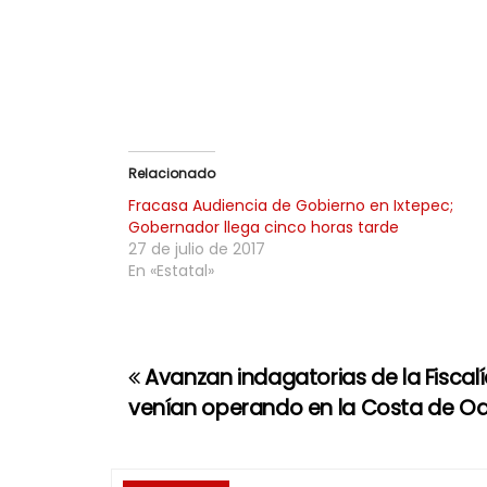
Relacionado
Fracasa Audiencia de Gobierno en Ixtepec;
Gobernador llega cinco horas tarde
27 de julio de 2017
En «Estatal»
Avanzan indagatorias de la Fisca
N
venían operando en la Costa de O
a
v