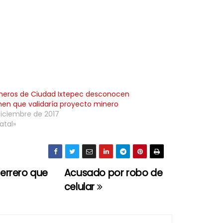
eros de Ciudad Ixtepec desconocen
en que validaría proyecto minero
diciembre de 2017
atal»
errero que
Acusado por robo de
celular