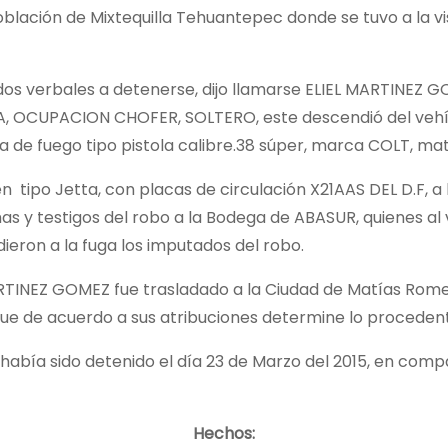
 población de Mixtequilla Tehuantepec donde se tuvo a la v
os verbales a detenerse, dijo llamarse ELIEL MARTINEZ 
UPACION CHOFER, SOLTERO, este descendió del vehícul
 de fuego tipo pistola calibre.38 súper, marca COLT, matr
n tipo Jetta, con placas de circulación
X21AAS DEL D.F, a
s y testigos del robo a la Bodega de ABASUR, quienes al v
eron a la fuga los imputados del robo.
MARTINEZ GOMEZ fue trasladado a la Ciudad de Matías Rome
 que de acuerdo a sus atribuciones determine lo proceden
abía sido detenido el día 23 de Marzo del 2015, en comp
Hechos: