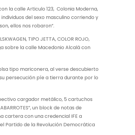
con la calle Articulo 123, Colonia Moderna,
 individuos del sexo masculino corriendo y
son, ellos nos robaron”.
r VOLSKWAGEN, TIPO JETTA, COLOR ROJO,
a sobre la calle Macedonio Alcalá con
lsa tipo mariconera, al verse descubierto
u persecución píe a tierra durante por lo
spectivo cargador metálico, 5 cartuchos
UR ABARROTES”, un block de notas de
a cartera con una credencial IFE a
l Partido de la Revolución Democrática