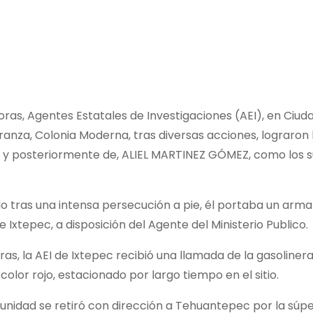
 horas, Agentes Estatales de Investigaciones (AEI), en Ciu
ranza, Colonia Moderna, tras diversas acciones, lograron 
osteriormente de, ALIEL MARTINEZ GÓMEZ, como los suje
as una intensa persecución a pie, él portaba un arma de
 Ixtepec, a disposición del Agente del Ministerio Publico.
oras, la AEI de Ixtepec recibió una llamada de la gasoliner
olor rojo, estacionado por largo tiempo en el sitio.
 unidad se retiró con dirección a Tehuantepec por la súpe