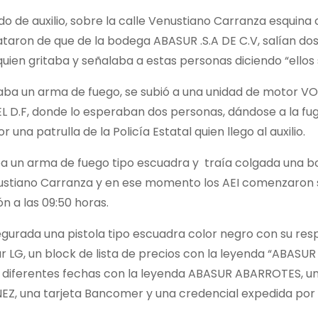
do de auxilio, sobre la calle Venustiano Carranza esquina 
ataron de que de la bodega ABASUR .S.A DE C.V, salían dos
uien gritaba y señalaba a estas personas diciendo “ellos 
ortaba un arma de fuego, se subió a una unidad de moto
D.F, donde lo esperaban dos personas, dándose a la fug
 una patrulla de la Policía Estatal quien llego al auxilio.
ba un arma de fuego tipo escuadra y traía colgada una bo
enustiano Carranza y en ese momento los AEI comenzaron s
n a las 09:50 horas.
egurada
una pistola tipo escuadra color negro con su re
lar LG, un block de lista de precios con la leyenda “ABAS
e diferentes fechas con la leyenda ABASUR ABARROTES, un
 una tarjeta Bancomer y una credencial expedida por e