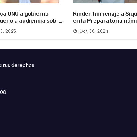
ca ONU a gobierno
Rinden homenaje a Siqu
ueño a audiencia sobre
en la Preparatoria núm
rición forzada en la
13, 2025
Oct 30, 2024
ca
a tus derechos
408