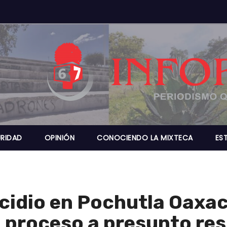
RIDAD
OPINIÓN
CONOCIENDO LA MIXTECA
ES
icidio en Pochutla Oaxac
a proceso a presunto re