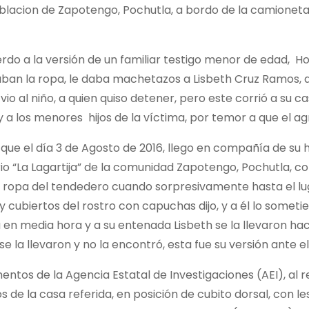
poblacion de Zapotengo, Pochutla, a bordo de la camioneta
uerdo a la versión de un familiar testigo menor de edad, H
aban la ropa, le daba machetazos a Lisbeth Cruz Ramos, 
 al niño, a quien quiso detener, pero este corrió a su cas
 los menores hijos de la víctima, por temor a que el agr
 que el día 3 de Agosto de 2016, llego en compañía de su 
io “La Lagartija” de la comunidad Zapotengo, Pochutla, con
ar la ropa del tendedero cuando sorpresivamente hasta el
 y cubiertos del rostro con capuchas dijo, y a él lo somet
ra en media hora y a su entenada Lisbeth se la llevaron hac
la llevaron y no la encontró, esta fue su versión ante el 
mentos de la Agencia Estatal de Investigaciones (AEI), al 
 de la casa referida, en posición de cubito dorsal, con les