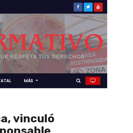
TATAL
MÁS
a, vinculó
sponsable