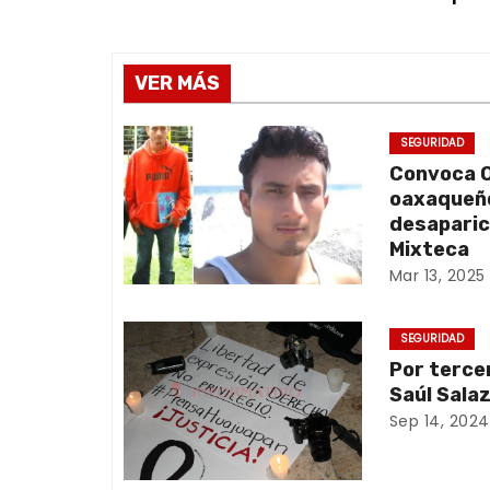
N
a
v
VER MÁS
e
SEGURIDAD
Convoca O
g
oaxaqueño
a
desaparic
Mixteca
c
Mar 13, 2025
i
SEGURIDAD
ó
Por terce
Saúl Sala
n
Sep 14, 2024
d