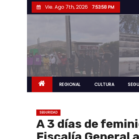
S
Vie. Ago 7th, 2026
7:53:59 PM
a
l
t
a
r
a
l
c
o
REGIONAL
CULTURA
SEGU
n
t
e
SEGURIDAD
n
A 3 días de femin
i
Fiscalía General 
d