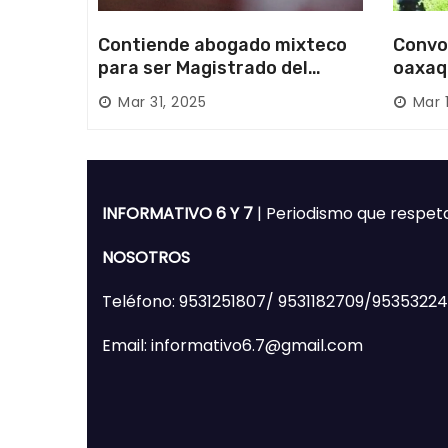
Contiende abogado mixteco
Convo
para ser Magistrado del
oaxaq
Poder Judicial; es originario
desapa
Mar 31, 2025
Mar 
de Huajuapan de León
Mixte
INFORMATIVO 6 Y 7
| Periodismo que respet
NOSOTROS
Teléfono: 9531251807/ 9531182709/9535322
Email: informativo6.7@gmail.com