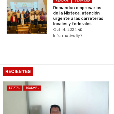
REGIONAL
SEGURIDAD
Demandan empresarios
a
de la Mixteca, atención
urgente a las carreteras
d
locales y federales
a
Oct 14, 2024
Informativo6y7
s
RECIENTES
ESTATAL
REGIONAL