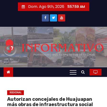
S
Dom. Ago 9th, 2026
11:58:00 AM
a
l
t
a
r
a
l
c
o
n
t
e
n
REGIONAL
i
Autorizan concejales de Huajuapan
d
más obras de infraestructura social