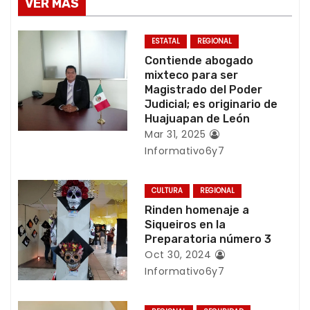
VER MÁS
a
c
ESTATAL
REGIONAL
Contiende abogado
i
mixteco para ser
Magistrado del Poder
ó
Judicial; es originario de
Huajuapan de León
n
Mar 31, 2025
Informativo6y7
d
e
CULTURA
REGIONAL
Rinden homenaje a
e
Siqueiros en la
Preparatoria número 3
n
Oct 30, 2024
Informativo6y7
t
r