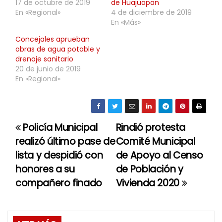
17 de octubre de 2019
de Huajuapan
En «Regional»
4 de diciembre de 2019
En «Más»
Concejales aprueban
obras de agua potable y
drenaje sanitario
20 de junio de 2019
En «Regional»
Policía Municipal
Rindió protesta
N
realizó último pase de
Comité Municipal
a
lista y despidió con
de Apoyo al Censo
honores a su
de Población y
v
compañero finado
Vivienda 2020
e
g