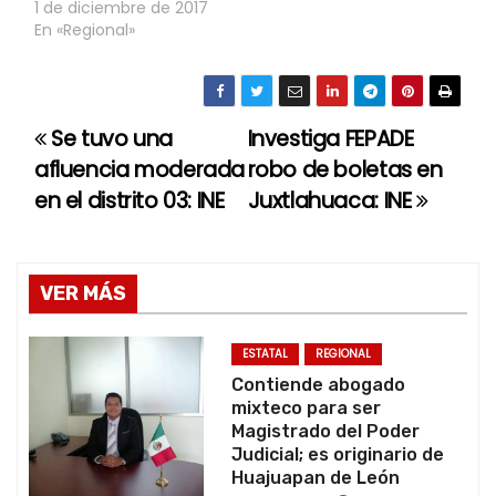
1 de diciembre de 2017
En «Regional»
Se tuvo una
Investiga FEPADE
N
afluencia moderada
robo de boletas en
a
en el distrito 03: INE
Juxtlahuaca: INE
v
e
VER MÁS
g
ESTATAL
REGIONAL
a
Contiende abogado
mixteco para ser
c
Magistrado del Poder
Judicial; es originario de
i
Huajuapan de León