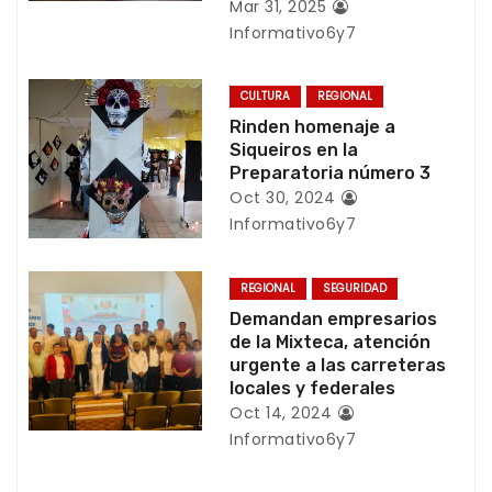
Mar 31, 2025
ó
Informativo6y7
n
CULTURA
REGIONAL
d
Rinden homenaje a
Siqueiros en la
e
Preparatoria número 3
e
Oct 30, 2024
Informativo6y7
n
t
REGIONAL
SEGURIDAD
Demandan empresarios
r
de la Mixteca, atención
urgente a las carreteras
a
locales y federales
Oct 14, 2024
d
Informativo6y7
a