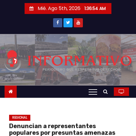
S
Mié. Ago 5th, 2026
1:36:55 AM
a
l
t
a
r
a
l
c
o
n
t
e
n
REGIONAL
i
Denuncian a representantes
d
populares por presuntas amenazas