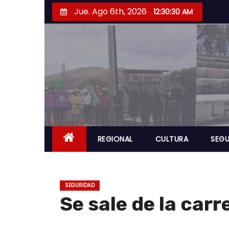
S
Jue. Ago 6th, 2026
12:30:31 AM
a
l
t
a
r
a
l
c
o
REGIONAL
CULTURA
SEGU
n
t
e
SEGURIDAD
n
Se sale de la carr
i
d