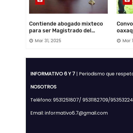
Contiende abogado mixteco
Convo
para ser Magistrado del
oaxaq
Poder Judicial; es originario
desapa
Mar 31, 2025
Mar 
de Huajuapan de León
Mixte
INFORMATIVO 6 Y 7
| Periodismo que respet
NOSOTROS
Teléfono: 9531251807/ 9531182709/9535322
Email: informativo6.7@gmail.com