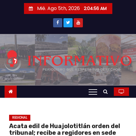
S
Mié. Ago 5th, 2026
2:04:57 AM
a
l
t
a
r
a
l
c
o
n
t
e
n
REGIONAL
i
Acata edil de Huajolotitlán orden del
d
tribunal; recibe a regidores en sede