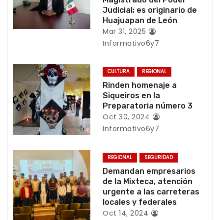
Judicial; es originario de
n
Huajuapan de León
Mar 31, 2025
d
Informativo6y7
e
CULTURA
REGIONAL
e
Rinden homenaje a
Siqueiros en la
n
Preparatoria número 3
t
Oct 30, 2024
Informativo6y7
r
a
REGIONAL
SEGURIDAD
Demandan empresarios
d
de la Mixteca, atención
urgente a las carreteras
a
locales y federales
Oct 14, 2024