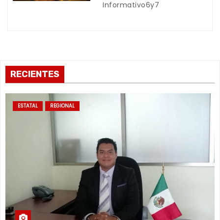
s
Informativo6y7
RECIENTES
ESTATAL
REGIONAL