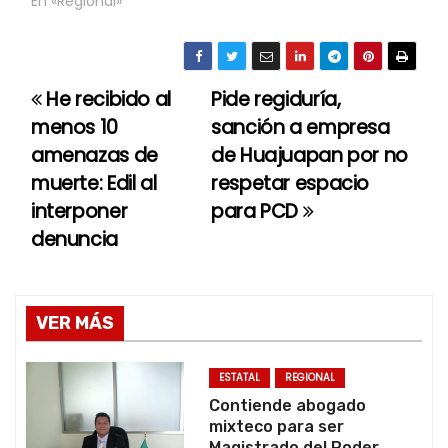
En «Regional»
He recibido al
Pide regiduría,
N
menos 10
sanción a empresa
a
amenazas de
de Huajuapan por no
muerte: Edil al
respetar espacio
v
interponer
para PCD
e
denuncia
g
a
VER MÁS
c
ESTATAL
REGIONAL
i
Contiende abogado
mixteco para ser
ó
Magistrado del Poder