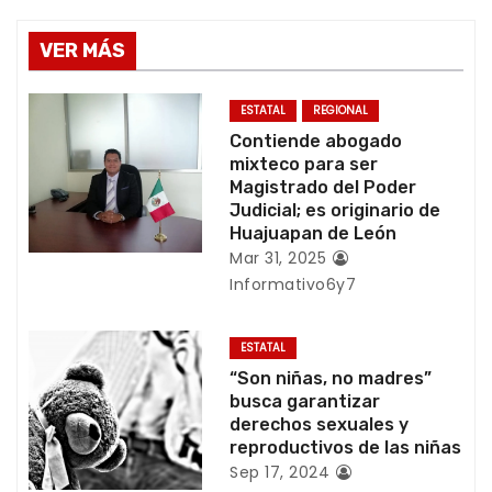
g
VER MÁS
a
c
ESTATAL
REGIONAL
Contiende abogado
i
mixteco para ser
Magistrado del Poder
ó
Judicial; es originario de
Huajuapan de León
n
Mar 31, 2025
Informativo6y7
d
e
ESTATAL
“Son niñas, no madres”
e
busca garantizar
derechos sexuales y
n
reproductivos de las niñas
Sep 17, 2024
t