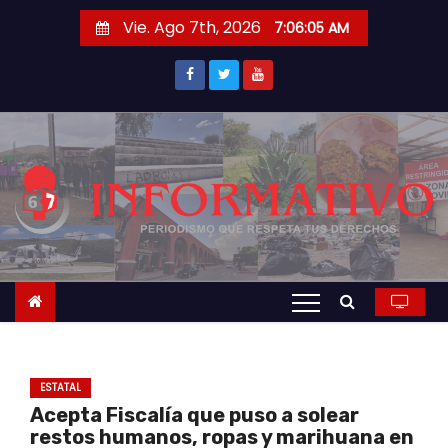
S
Vie. Ago 7th, 2026
7:06:06 AM
a
l
t
a
r
a
l
c
o
n
t
e
n
ESTATAL
i
Acepta Fiscalía que puso a solear
d
restos humanos, ropas y marihuana en