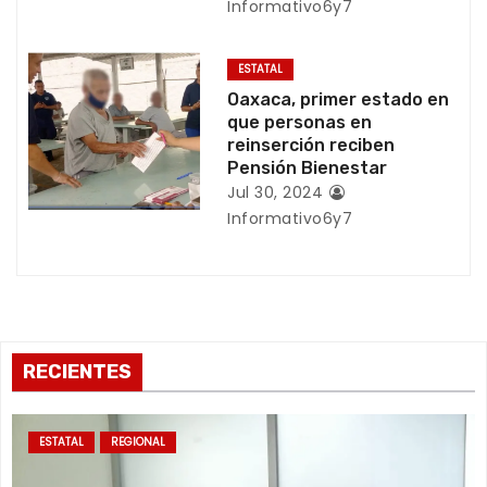
Informativo6y7
r
ESTATAL
a
Oaxaca, primer estado en
que personas en
d
reinserción reciben
Pensión Bienestar
a
Jul 30, 2024
s
Informativo6y7
RECIENTES
ESTATAL
REGIONAL