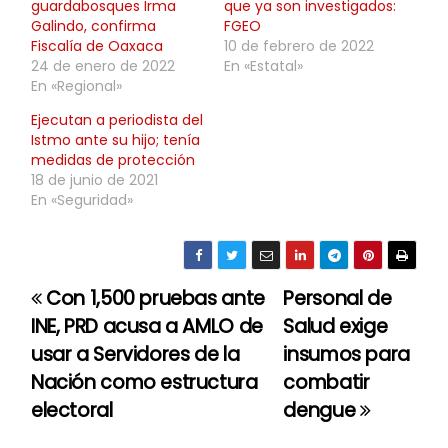
guardabosques Irma
que ya son investigados:
Galindo, confirma
FGEO
Fiscalía de Oaxaca
10 de febrero de 2022
24 de enero de 2022
En «Estatal»
En «Regional»
Ejecutan a periodista del
Istmo ante su hijo; tenía
medidas de protección
18 de junio de 2021
En «Seguridad»
Con 1,500 pruebas ante
Personal de
N
INE, PRD acusa a AMLO de
Salud exige
a
usar a Servidores de la
insumos para
Nación como estructura
combatir
v
electoral
dengue
e