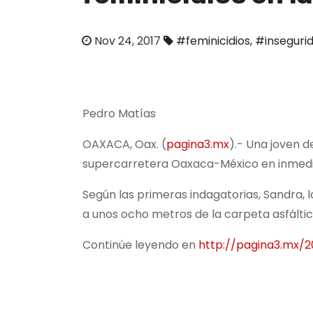
o
Nov 24, 2017
#feminicidios
,
#inseguri
Pedro Matías
OAXACA, Oax. (
pagina3.mx
).- Una joven 
supercarretera Oaxaca-México en inmedi
Según las primeras indagatorias, Sandra, 
a unos ocho metros de la carpeta asfálti
Continúe leyendo en
http://pagina3.mx/