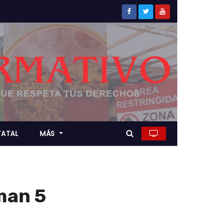
TATAL
MÁS
man 5