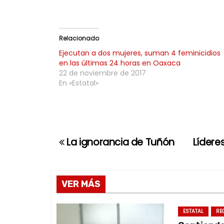
Relacionado
Ejecutan a dos mujeres, suman 4 feminicidios
en las últimas 24 horas en Oaxaca
22 de noviembre de 2017
En «Estatal»
La ignorancia de Tuñón
Líderes
N
a
v
VER MÁS
e
ESTATAL
RE