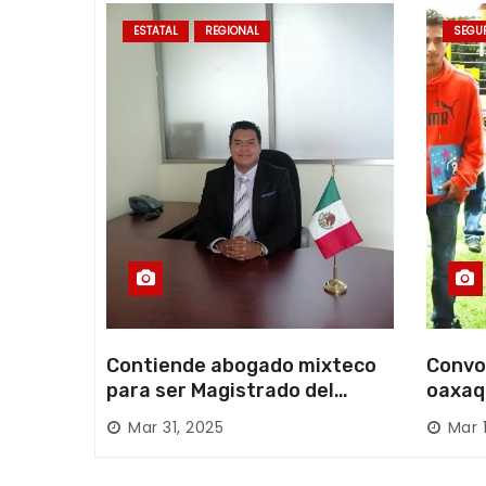
r
ESTATAL
REGIONAL
SEGU
a
d
a
s
Contiende abogado mixteco
Convo
para ser Magistrado del
oaxaq
Poder Judicial; es originario
desapa
Mar 31, 2025
Mar 
de Huajuapan de León
Mixte