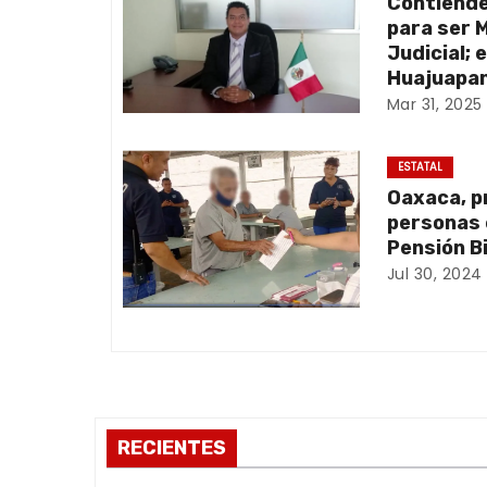
Contiend
g
para ser 
a
Judicial; 
Huajuapan
c
Mar 31, 2025
i
ESTATAL
ó
Oaxaca, p
personas 
n
Pensión B
Jul 30, 2024
d
e
e
n
RECIENTES
t