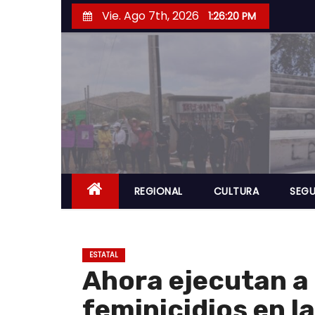
S
Vie. Ago 7th, 2026
1:26:20 PM
a
l
t
a
r
a
l
c
o
REGIONAL
CULTURA
SEGU
n
t
e
ESTATAL
n
Ahora ejecutan a 
i
feminicidios en l
d