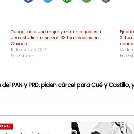
Decapitan a una mujer y matan a golpes a
Ejecut
una estudiante; suman 33 feminicidios en
31 fem
Oaxaca
abando
11 de abril de 2017
14 de 
En «Estatal»
En «Est
 del PAN y PRD, piden cárcel para Cué y Castillo, 
GIONAL