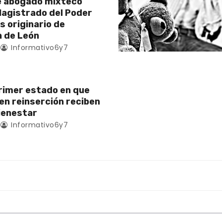
e abogado mixteco
Magistrado del Poder
es originario de
 de León
Informativo6y7
rimer estado en que
en reinserción reciben
ienestar
Informativo6y7