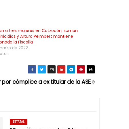
an a tres mujeres en Cotzocón; suman
inicidios y Arturo Peimbert mantiene
nada la Fiscalía
marzo de 2022
atal»
y por cómplice a ex titular de la ASE
ESTATAL