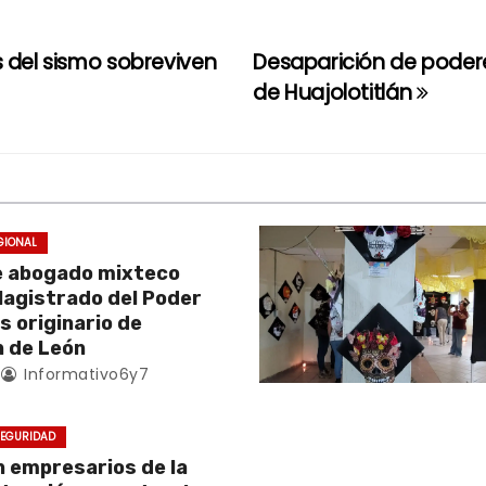
s del sismo sobreviven
Desaparición de podere
de Huajolotitlán
GIONAL
e abogado mixteco
Magistrado del Poder
es originario de
 de León
Informativo6y7
EGURIDAD
empresarios de la