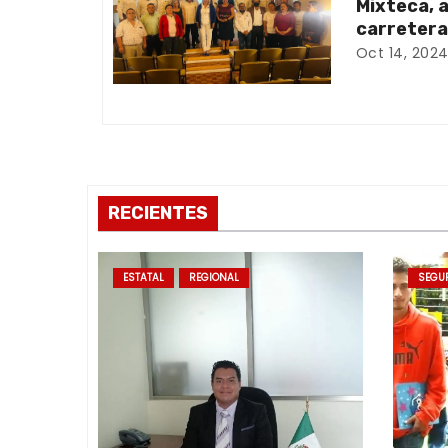
Mixteca, 
d
carretera
Oct 14, 202
e
e
n
t
RECIENTES
r
a
ESTATAL
REGIONAL
SEGU
d
a
s