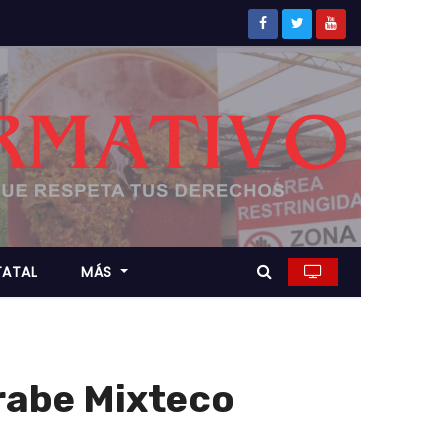
TATAL
MÁS
rabe Mixteco