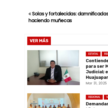
Solas y fortalecidas: damnificada
N
haciendo muñecas
a
v
VER MÁS
e
g
ESTATAL
RE
Contiend
a
para ser 
Judicial; 
c
Huajuapan
Mar 31, 2025
i
ó
REGIONAL
S
Demandan 
n