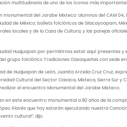
ción multitudinaria de uno de los íconos más importantes
ón monumental del Jarabe Mixteco: alumnos del CAM 04, lo
udad de México; ballets folclóricos de Silacayoapam, Mé
ales locales y de la Casa de Cultura; y las parejas oficia
iudad Huajuapan por permitirnos estar aquí presentes y e
del grupo folclórico Tradiciones Oaxaqueñas con sede en 
dad de Huajuapan de León, Juanita Arcelia Cruz Cruz, exp
rsidad Cultural del Sector Oaxaca, Mixteca, Sierra Sur y Cos
 realizar el encuentro Monumental del Jarabe Mixteco.
ipan en este encuentro monumental a 90 años de la comp
 López Alavés que hoy estarán ejecutando nuestra Canción
nto cultural”, dijo.