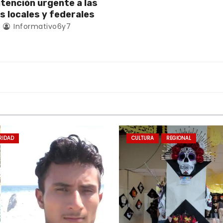
atención urgente a las
s locales y federales
4
Informativo6y7
RIDAD
CULTURA
REGIONAL