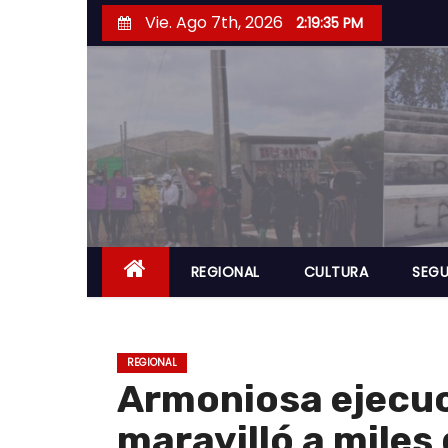
S
Vie. Ago 7th, 2026
2:19:36 PM
a
l
t
a
r
a
l
c
o
REGIONAL
CULTURA
SEGU
n
t
e
REGIONAL
n
Armoniosa ejecu
i
maravilló a mile
d