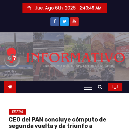
S
Jue. Ago 6th, 2026
2:49:46 AM
a
l
t
a
r
a
l
c
o
n
t
e
n
ESTATAL
i
CEO del PAN concluye cómputo de
d
segunda vuelta y da triunfo a