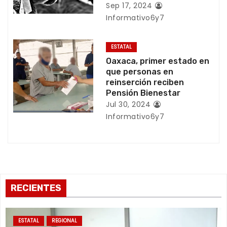
Sep 17, 2024
t
Informativo6y7
r
ESTATAL
a
Oaxaca, primer estado en
que personas en
d
reinserción reciben
Pensión Bienestar
a
Jul 30, 2024
s
Informativo6y7
RECIENTES
ESTATAL
REGIONAL