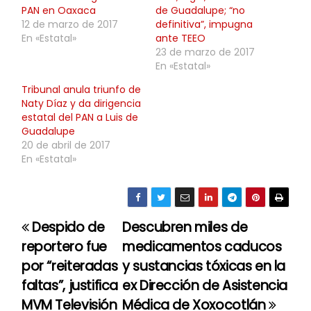
PAN en Oaxaca
de Guadalupe; “no
12 de marzo de 2017
definitiva”, impugna
En «Estatal»
ante TEEO
23 de marzo de 2017
En «Estatal»
Tribunal anula triunfo de
Naty Díaz y da dirigencia
estatal del PAN a Luis de
Guadalupe
20 de abril de 2017
En «Estatal»
Despido de
Descubren miles de
N
reportero fue
medicamentos caducos
a
por “reiteradas
y sustancias tóxicas en la
faltas”, justifica
ex Dirección de Asistencia
v
MVM Televisión
Médica de Xoxocotlán