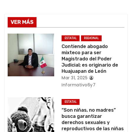
e
g
VER MÁS
a
c
ESTATAL
REGIONAL
Contiende abogado
i
mixteco para ser
Magistrado del Poder
ó
Judicial; es originario de
Huajuapan de León
n
Mar 31, 2025
Informativo6y7
d
e
ESTATAL
“Son niñas, no madres”
e
busca garantizar
derechos sexuales y
n
reproductivos de las niñas