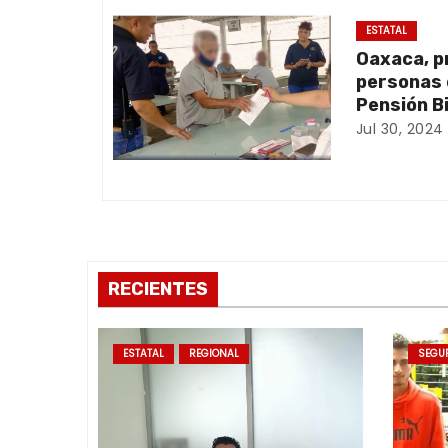
ó
ESTATAL
Oaxaca, p
n
personas 
d
Pensión B
Jul 30, 2024
e
e
n
t
RECIENTES
r
a
ESTATAL
REGIONAL
SEGU
d