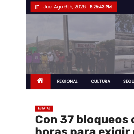
S
Jue. Ago 6th, 2026
6:25:44 PM
a
l
t
a
r
a
l
c
o
REGIONAL
CULTURA
SEGU
n
t
e
ESTATAL
n
Con 37 bloqueos c
i
horas para exigir
d