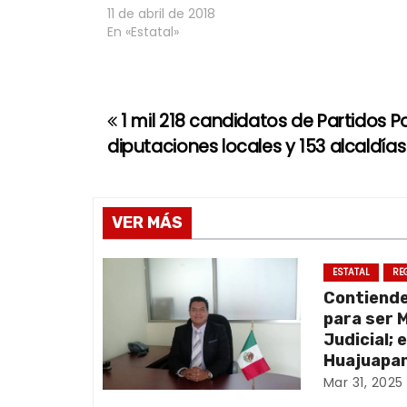
11 de abril de 2018
En «Estatal»
1 mil 218 candidatos de Partidos Po
N
diputaciones locales y 153 alcaldí
a
v
VER MÁS
e
g
ESTATAL
RE
Contiend
a
para ser 
Judicial; 
c
Huajuapan
Mar 31, 2025
i