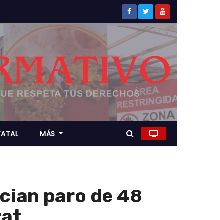
TATAL
MÁS
cian paro de 48
rat