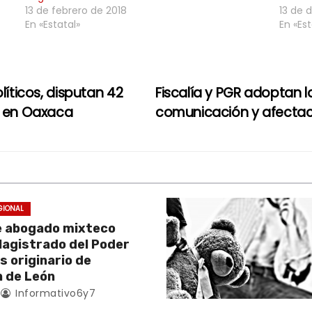
13 de febrero de 2018
13 de 
En «Estatal»
En «Est
líticos, disputan 42
Fiscalía y PGR adoptan 
as en Oaxaca
comunicación y afectació
GIONAL
e abogado mixteco
Magistrado del Poder
es originario de
 de León
Informativo6y7