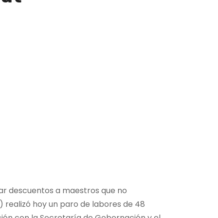
izar descuentos a maestros que no
) realizó hoy un paro de labores de 48
ción con la Secretaría de Gobernación y el