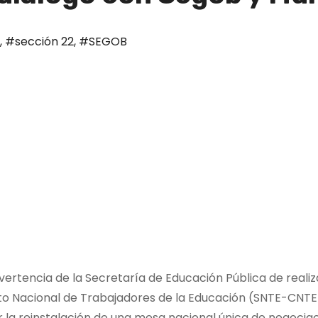
,
#sección 22
,
#SEGOB
vertencia de la Secretaría de Educación Pública de real
ato Nacional de Trabajadores de la Educación (SNTE-CNTE
r la reinstalación de una mesa nacional única de negocia