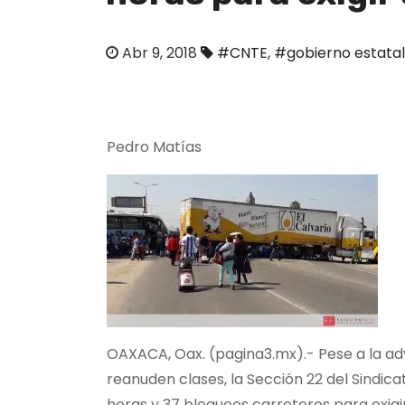
o
Abr 9, 2018
#CNTE
,
#gobierno estatal
Pedro Matías
OAXACA, Oax. (pagina3.mx).- Pese a la ad
reanuden clases, la Sección 22 del Sindic
horas y 37 bloqueos carreteros para exigi