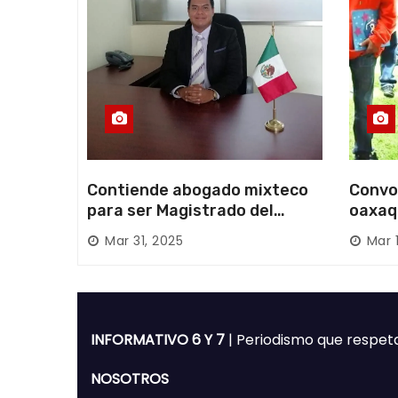
a
s
Contiende abogado mixteco
Convo
para ser Magistrado del
oaxaq
Poder Judicial; es originario
desapa
Mar 31, 2025
Mar 
de Huajuapan de León
Mixte
INFORMATIVO 6 Y 7
| Periodismo que respet
NOSOTROS