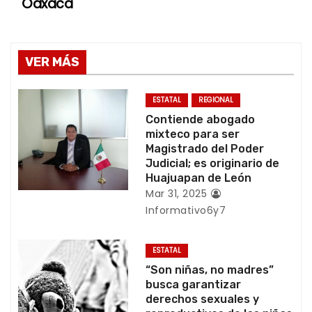
Oaxaca
e
g
VER MÁS
a
c
ESTATAL
REGIONAL
Contiende abogado
i
mixteco para ser
Magistrado del Poder
ó
Judicial; es originario de
Huajuapan de León
n
Mar 31, 2025
Informativo6y7
d
e
ESTATAL
“Son niñas, no madres”
e
busca garantizar
derechos sexuales y
n