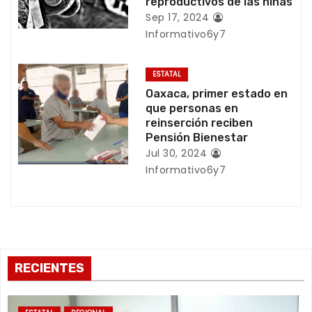
reproductivos de las niñas
Sep 17, 2024
t
Informativo6y7
r
ESTATAL
a
Oaxaca, primer estado en
que personas en
d
reinserción reciben
Pensión Bienestar
a
Jul 30, 2024
s
Informativo6y7
RECIENTES