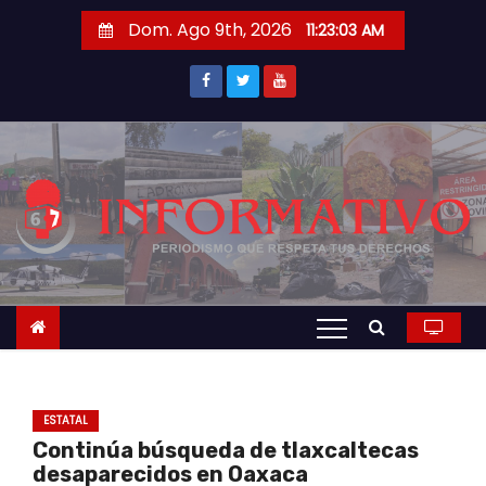
S
Dom. Ago 9th, 2026
11:23:03 AM
a
l
t
a
r
a
l
c
o
n
t
e
n
ESTATAL
i
Continúa búsqueda de tlaxcaltecas
d
desaparecidos en Oaxaca