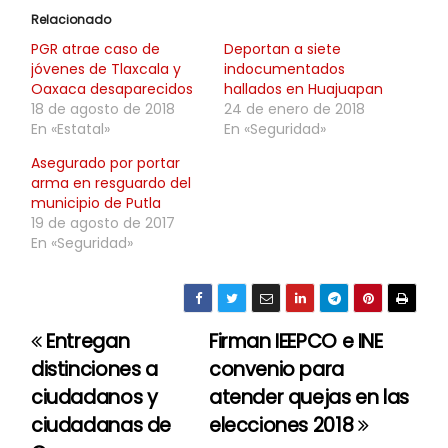
Relacionado
PGR atrae caso de
Deportan a siete
jóvenes de Tlaxcala y
indocumentados
Oaxaca desaparecidos
hallados en Huajuapan
18 de agosto de 2018
24 de enero de 2018
En «Estatal»
En «Seguridad»
Asegurado por portar
arma en resguardo del
municipio de Putla
19 de agosto de 2017
En «Seguridad»
Entregan
Firman IEEPCO e INE
N
distinciones a
convenio para
a
ciudadanos y
atender quejas en las
ciudadanas de
elecciones 2018
v