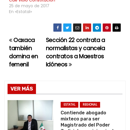
Cué violó Constitución
25 de mayo de 2017
En «Estatal»
Oaxaca
Sección 22 contrata a
N
también
normalistas y cancela
a
domina en
contratos a Maestros
femenil
Idóneos
v
e
g
VER MÁS
a
ESTATAL
REGIONAL
c
Contiende abogado
mixteco para ser
i
Magistrado del Poder