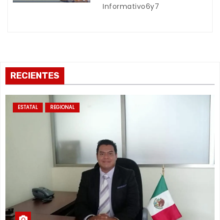
a
Informativo6y7
s
RECIENTES
ESTATAL
REGIONAL