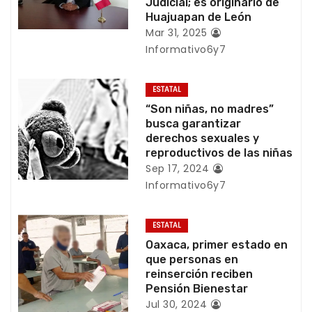
Judicial; es originario de
ó
Huajuapan de León
Mar 31, 2025
n
Informativo6y7
d
ESTATAL
e
“Son niñas, no madres”
busca garantizar
e
derechos sexuales y
reproductivos de las niñas
n
Sep 17, 2024
Informativo6y7
t
r
ESTATAL
Oaxaca, primer estado en
a
que personas en
reinserción reciben
d
Pensión Bienestar
Jul 30, 2024