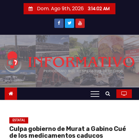
S
Dom. Ago 9th, 2026
3:14:02 AM
a
l
t
a
r
a
l
c
o
n
t
e
n
ESTATAL
i
Culpa gobierno de Murat a Gabino Cué
d
de los medicamentos caducos