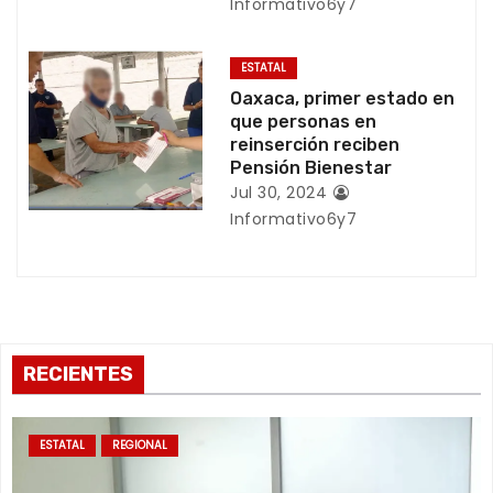
r
Informativo6y7
a
ESTATAL
d
Oaxaca, primer estado en
que personas en
a
reinserción reciben
Pensión Bienestar
s
Jul 30, 2024
Informativo6y7
RECIENTES
ESTATAL
REGIONAL