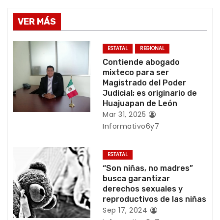
a
VER MÁS
c
ESTATAL
REGIONAL
i
Contiende abogado
mixteco para ser
ó
Magistrado del Poder
Judicial; es originario de
n
Huajuapan de León
Mar 31, 2025
d
Informativo6y7
e
ESTATAL
e
“Son niñas, no madres”
busca garantizar
n
derechos sexuales y
reproductivos de las niñas
t
Sep 17, 2024