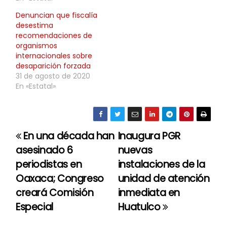
Denuncian que fiscalía
desestima
recomendaciones de
organismos
internacionales sobre
desaparición forzada
31 de agosto de 2020
En «Estatal»
En una década han
Inaugura PGR
N
asesinado 6
nuevas
a
periodistas en
instalaciones de la
Oaxaca; Congreso
unidad de atención
v
creará Comisión
inmediata en
e
Especial
Huatulco
g