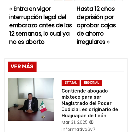
Entra en vigor
Hasta 12 años
N
interrupción legal del
de prisión por
a
embarazo antes de las
aprobar cajas
12 semanas, lo cual ya
de ahorro
v
no es aborto
irregulares
e
g
VER MÁS
a
c
ESTATAL
REGIONAL
Contiende abogado
i
mixteco para ser
Magistrado del Poder
ó
Judicial; es originario de
Huajuapan de León
n
Mar 31, 2025
Informativo6y7