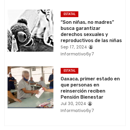
d
e
ESTATAL
“Son niñas, no madres”
e
busca garantizar
derechos sexuales y
n
reproductivos de las niñas
Sep 17, 2024
t
Informativo6y7
r
ESTATAL
a
Oaxaca, primer estado en
que personas en
d
reinserción reciben
Pensión Bienestar
a
Jul 30, 2024
s
Informativo6y7