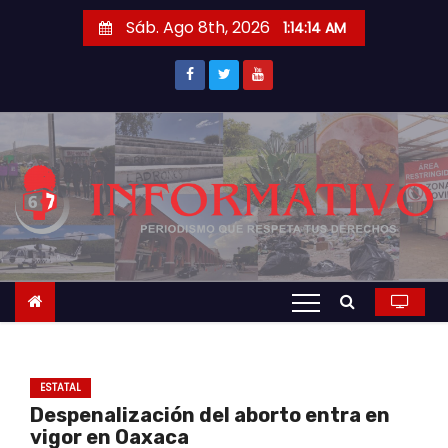
S
Sáb. Ago 8th, 2026
1:14:15 AM
a
l
t
a
r
a
l
c
o
n
t
e
n
ESTATAL
i
Despenalización del aborto entra en
d
vigor en Oaxaca