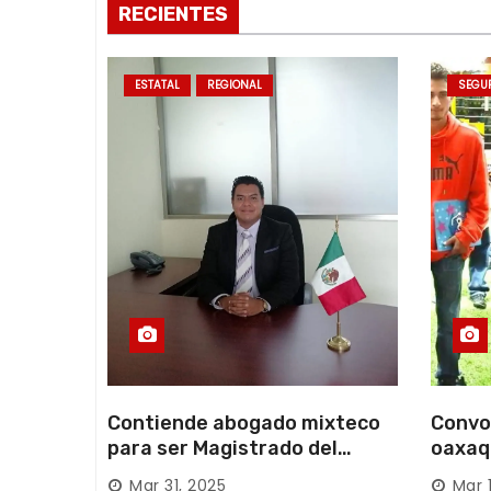
t
RECIENTES
r
a
ESTATAL
REGIONAL
SEGU
d
a
s
Contiende abogado mixteco
Convo
para ser Magistrado del
oaxaq
Poder Judicial; es originario
desapa
Mar 31, 2025
Mar 