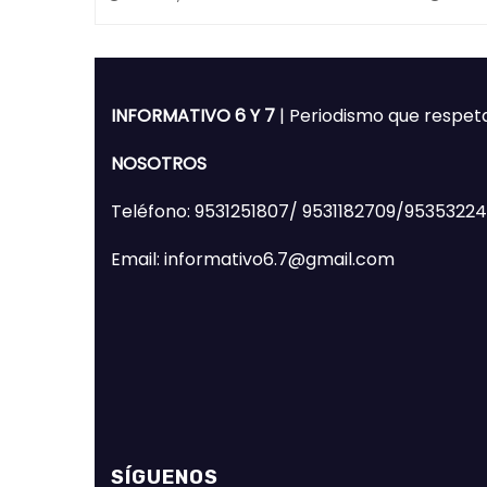
de Huajuapan de León
Mixte
INFORMATIVO 6 Y 7
| Periodismo que respet
NOSOTROS
Teléfono: 9531251807/ 9531182709/9535322
Email: informativo6.7@gmail.com
SÍGUENOS