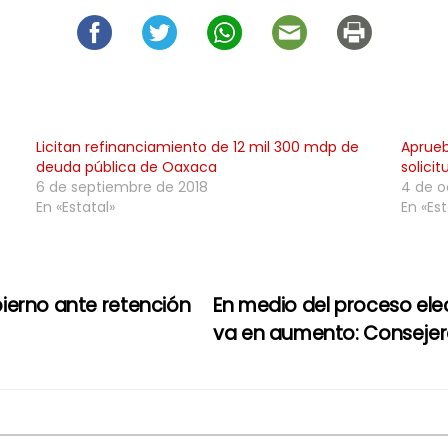
Licitan refinanciamiento de 12 mil 300 mdp de
Aprueb
deuda pública de Oaxaca
solici
6 de septiembre de 2018
4 de o
En «Estatal»
En «Est
ierno ante retención
En medio del proceso elec
va en aumento: Consejera