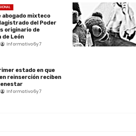
GIONAL
e abogado mixteco
Magistrado del Poder
es originario de
 de León
Informativo6y7
rimer estado en que
en reinserción reciben
ienestar
Informativo6y7