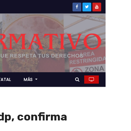
TATAL
MÁS
dp, confirma