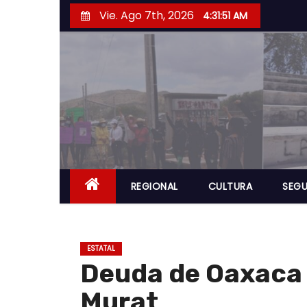
S
Vie. Ago 7th, 2026
4:31:52 AM
a
l
t
a
r
a
l
c
o
REGIONAL
CULTURA
SEGU
n
t
e
ESTATAL
n
Deuda de Oaxaca 
i
Murat
d