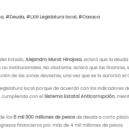
sa
,
#Deuda
,
#LXIII Legislatura local
,
#Oaxaca
del Estado,
Alejandro Murat Hinojosa
, aclaró que la deuda
s no institucionales. No obstante, aclaró que las finanzas,
ión de las zonas devastas, una vez que se lo autorizó e
I Legislatura local porque de acuerdo con los indicadores d
 cumpliendo con el
Sistema Estatal Anticorrupción
, mien
de los
6 mil 300 millones de pesos
de deuda a corto plazo,
ngresos financieros por más de 4 mil millones de pesos.