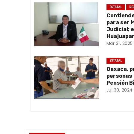
g
ESTATAL
RE
Contiend
a
para ser 
Judicial; 
c
Huajuapan
Mar 31, 2025
i
ó
ESTATAL
Oaxaca, p
n
personas 
d
Pensión B
Jul 30, 2024
e
e
n