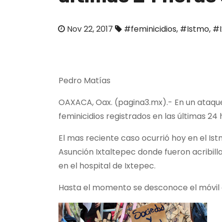
o
Nov 22, 2017
#feminicidios
,
#Istmo
,
#I
Pedro Matías
OAXACA, Oax. (pagina3.mx).- En un ataqu
feminicidios registrados en las últimas 24 
El mas reciente caso ocurrió hoy en el I
Asunción Ixtaltepec donde fueron acribilla
en el hospital de Ixtepec.
Hasta el momento se desconoce el móvil d