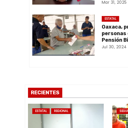
Mar 31, 2025
i
ó
ESTATAL
Oaxaca, p
n
personas 
d
Pensión B
Jul 30, 2024
e
e
n
t
RECIENTES
r
a
ESTATAL
REGIONAL
SEGU
d