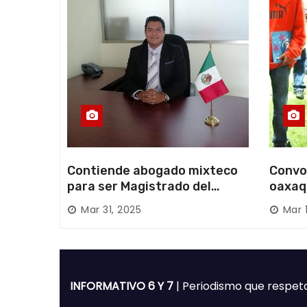
a
s
Contiende abogado mixteco
Convo
para ser Magistrado del
oaxaq
Poder Judicial; es originario
desapa
Mar 31, 2025
Mar 
de Huajuapan de León
Mixte
INFORMATIVO 6 Y 7
| Periodismo que respet