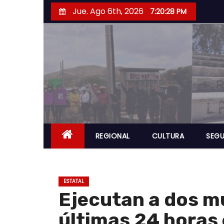
S
Jue. Ago 6th, 2026
7:20:28 PM
a
l
t
a
r
a
l
c
o
REGIONAL
CULTURA
SEGU
n
t
e
ESTATAL
n
Ejecutan a dos mu
i
últimas 24 horas
d