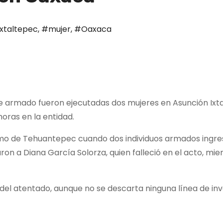
xtaltepec
,
#mujer
,
#Oaxaca
e armado fueron ejecutadas dos mujeres en Asunción Ixta
horas en la entidad.
stmo de Tehuantepec cuando dos individuos armados ingre
ron a Diana García Solorza, quien falleció en el acto, mi
el atentado, aunque no se descarta ninguna línea de inv