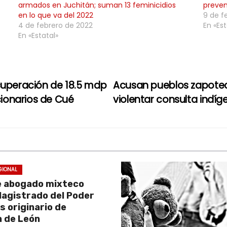
armados en Juchitán; suman 13 feminicidios
preven
en lo que va del 2022
9 de f
4 de febrero de 2022
En «Est
En «Estatal»
cuperación de 18.5 mdp
Acusan pueblos zapotec
ionarios de Cué
violentar consulta indí
GIONAL
e abogado mixteco
Magistrado del Poder
es originario de
 de León