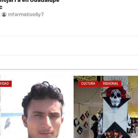
mojarra en Guadalupe
c
3
Informativo6y7
RIDAD
CULTURA
REGIONAL