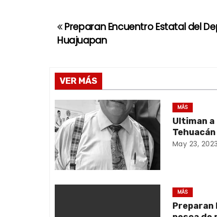
Preparan Encuentro Estatal del De
N
Huajuapan
a
v
VER MÁS
e
g
MÁS
Ultiman a
a
Tehuacán
May 23, 202
c
i
ó
MÁS
Preparan 
n