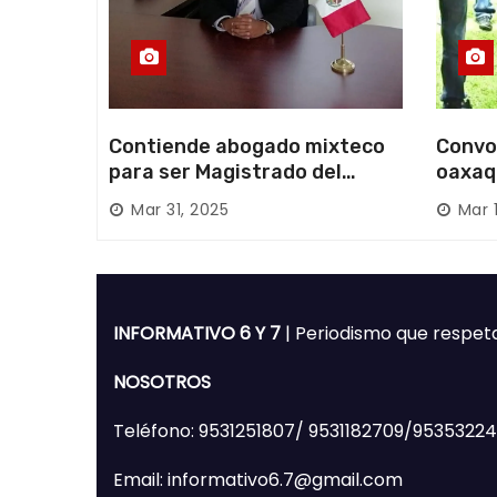
Contiende abogado mixteco
Convo
para ser Magistrado del
oaxaq
Poder Judicial; es originario
desapa
Mar 31, 2025
Mar 
de Huajuapan de León
Mixte
INFORMATIVO 6 Y 7
| Periodismo que respet
NOSOTROS
Teléfono: 9531251807/ 9531182709/9535322
Email: informativo6.7@gmail.com