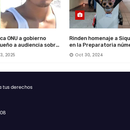
ca ONU a gobierno
Rinden homenaje a Siqu
ueño a audiencia sobre
en la Preparatoria núm
rición forzada en la
13, 2025
Oct 30, 2024
ca
a tus derechos
408