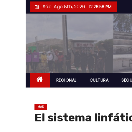
S
Sáb. Ago 8th, 2026
12:28:59 PM
a
l
t
a
r
a
l
c
o
REGIONAL
CULTURA
SEGU
n
t
e
MÁS
n
El sistema linfáti
i
d