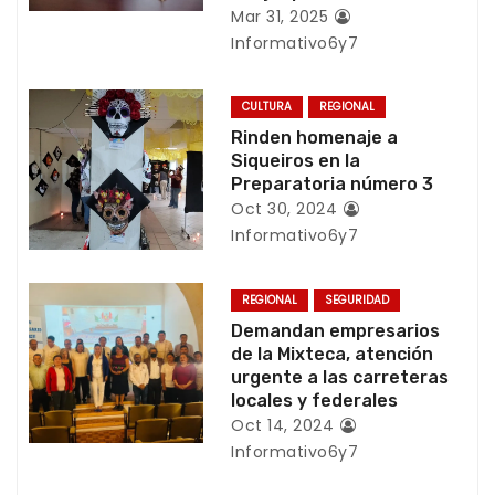
ó
Mar 31, 2025
n
Informativo6y7
d
CULTURA
REGIONAL
e
Rinden homenaje a
Siqueiros en la
e
Preparatoria número 3
Oct 30, 2024
n
Informativo6y7
t
REGIONAL
SEGURIDAD
r
Demandan empresarios
de la Mixteca, atención
a
urgente a las carreteras
locales y federales
d
Oct 14, 2024
Informativo6y7
a