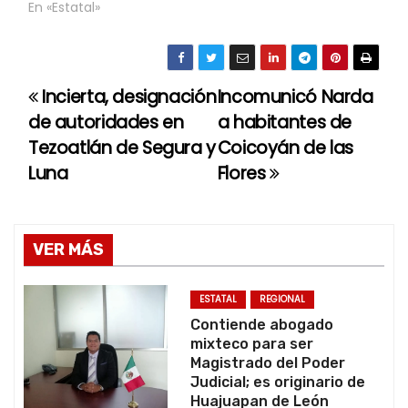
En «Estatal»
Incierta, designación
Incomunicó Narda
N
de autoridades en
a habitantes de
a
Tezoatlán de Segura y
Coicoyán de las
Luna
Flores
v
e
g
VER MÁS
a
ESTATAL
REGIONAL
c
Contiende abogado
mixteco para ser
i
Magistrado del Poder
Judicial; es originario de
Huajuapan de León