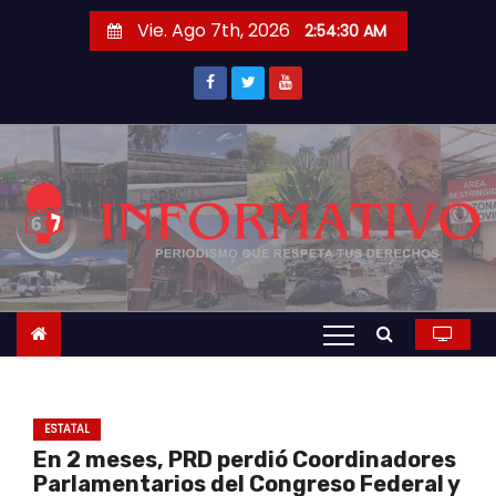
S
Vie. Ago 7th, 2026
2:54:30 AM
a
l
t
a
r
a
l
c
o
n
t
e
n
ESTATAL
i
En 2 meses, PRD perdió Coordinadores
d
Parlamentarios del Congreso Federal y