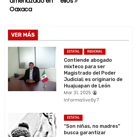
amenazado en
ellos
e
Oaxaca
g
a
VER MÁS
c
ESTATAL
REGIONAL
i
Contiende abogado
mixteco para ser
ó
Magistrado del Poder
Judicial; es originario de
n
Huajuapan de León
Mar 31, 2025
d
Informativo6y7
e
ESTATAL
e
“Son niñas, no madres”
busca garantizar
n