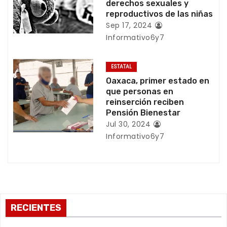
derechos sexuales y
reproductivos de las niñas
t
Sep 17, 2024
r
Informativo6y7
a
ESTATAL
d
Oaxaca, primer estado en
que personas en
a
reinserción reciben
Pensión Bienestar
s
Jul 30, 2024
Informativo6y7
RECIENTES