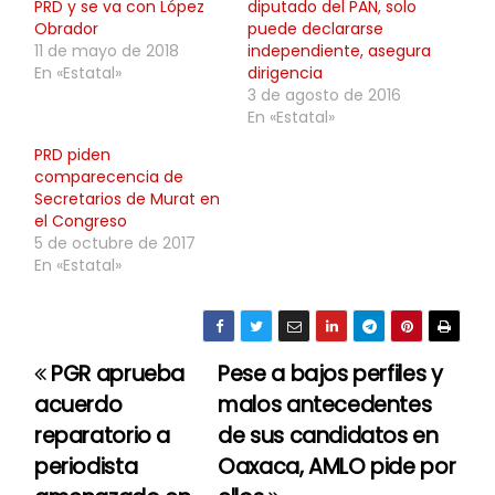
PRD y se va con López
diputado del PAN, solo
Obrador
puede declararse
11 de mayo de 2018
independiente, asegura
En «Estatal»
dirigencia
3 de agosto de 2016
En «Estatal»
PRD piden
comparecencia de
Secretarios de Murat en
el Congreso
5 de octubre de 2017
En «Estatal»
PGR aprueba
Pese a bajos perfiles y
N
acuerdo
malos antecedentes
a
reparatorio a
de sus candidatos en
periodista
Oaxaca, AMLO pide por
v