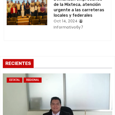
a
de la Mixteca, atención
urgente a las carreteras
d
locales y federales
a
Oct 14, 2024
Informativo6y7
s
RECIENTES
ESTATAL
REGIONAL