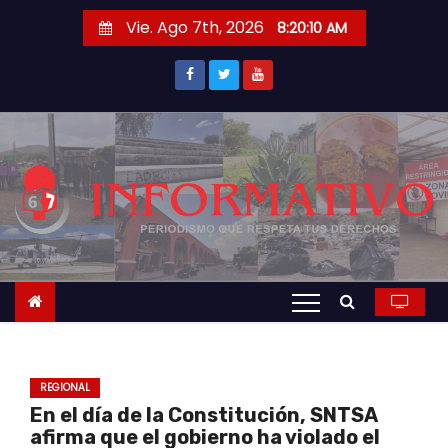
S
Vie. Ago 7th, 2026
8:20:11 AM
a
l
t
a
r
a
l
c
o
n
t
e
n
REGIONAL
i
En el día de la Constitución, SNTSA
d
afirma que el gobierno ha violado el