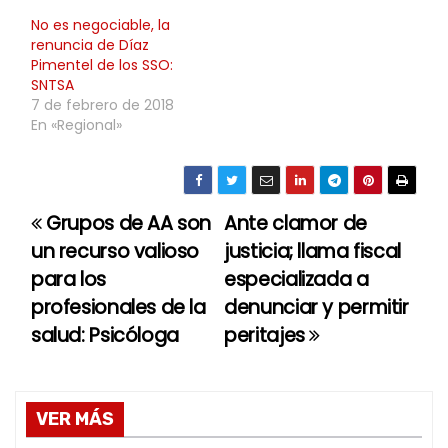
No es negociable, la
renuncia de Díaz
Pimentel de los SSO:
SNTSA
7 de febrero de 2018
En «Regional»
Grupos de AA son
Ante clamor de
N
un recurso valioso
justicia; llama fiscal
a
para los
especializada a
profesionales de la
denunciar y permitir
v
salud: Psicóloga
peritajes
e
g
VER MÁS
a