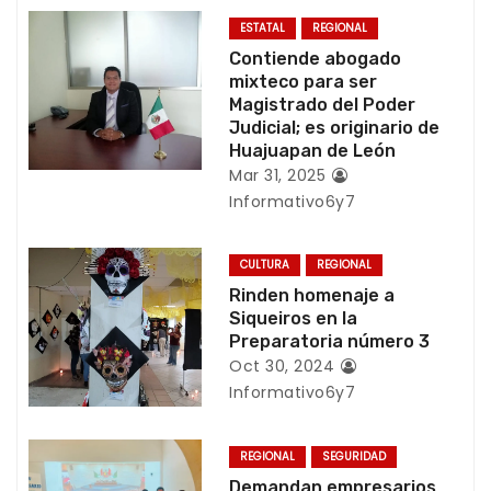
c
ESTATAL
REGIONAL
Contiende abogado
i
mixteco para ser
Magistrado del Poder
ó
Judicial; es originario de
Huajuapan de León
n
Mar 31, 2025
Informativo6y7
d
e
CULTURA
REGIONAL
Rinden homenaje a
e
Siqueiros en la
Preparatoria número 3
n
Oct 30, 2024
Informativo6y7
t
r
REGIONAL
SEGURIDAD
Demandan empresarios