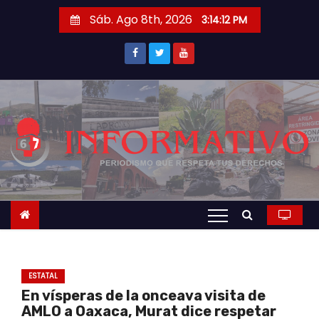
S
Sáb. Ago 8th, 2026
3:14:13 PM
a
l
t
a
r
a
l
c
o
n
t
e
n
ESTATAL
i
En vísperas de la onceava visita de
d
AMLO a Oaxaca, Murat dice respetar