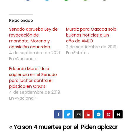
Relacionado
Senado aprueba Ley de
Murat: para Oaxaca solo
revocación de
buenas noticias a un
mandato; Morena y
año de AMLO
oposición acuerdan
2 de septiembre de 2019
4 de septiembre de 2021
En «Estatal»
En «Nacional»
Eduardo Murat deja
suplencia en el Senado
para luchar contra el
plástico en ONG’s
4 de septiembre de 2019
En «Nacional»
Ya son 4 muertes por el
Piden aplazar
N