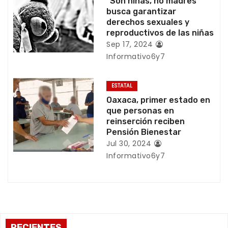
e
“Son niñas, no madres”
busca garantizar
e
derechos sexuales y
reproductivos de las niñas
n
Sep 17, 2024
Informativo6y7
t
r
ESTATAL
Oaxaca, primer estado en
a
que personas en
reinserción reciben
d
Pensión Bienestar
Jul 30, 2024
a
Informativo6y7
s
RECIENTES