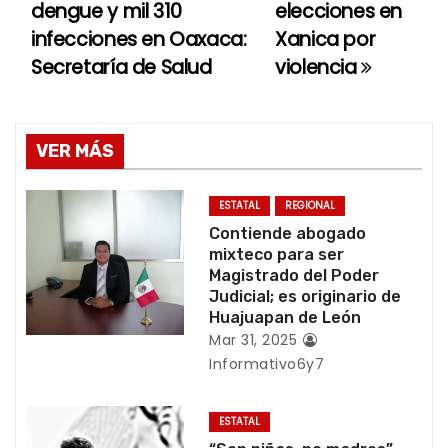
dengue y mil 310
elecciones en
a
infecciones en Oaxaca:
Xanica por
Secretaría de Salud
violencia
v
e
g
VER MÁS
a
ESTATAL
REGIONAL
c
Contiende abogado
mixteco para ser
i
Magistrado del Poder
Judicial; es originario de
ó
Huajuapan de León
Mar 31, 2025
n
Informativo6y7
d
ESTATAL