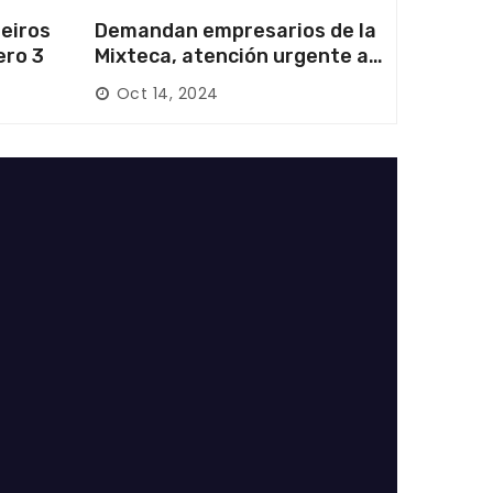
eiros
Demandan empresarios de la
ero 3
Mixteca, atención urgente a
las carreteras locales y
Oct 14, 2024
federales