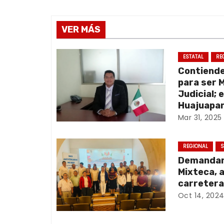
a
v
VER MÁS
e
ESTATAL
RE
Contiend
g
para ser 
a
Judicial; 
Huajuapan
c
Mar 31, 2025
i
REGIONAL
S
ó
Demandan 
Mixteca, 
n
carretera
Oct 14, 202
d
e