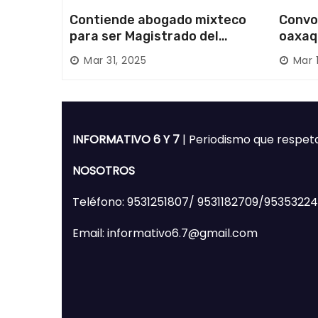
Contiende abogado mixteco
Convo
para ser Magistrado del
oaxaq
Poder Judicial; es originario
desapa
Mar 31, 2025
Mar 
de Huajuapan de León
Mixte
INFORMATIVO 6 Y 7
| Periodismo que respet
NOSOTROS
Teléfono: 9531251807/ 9531182709/9535322
Email: informativo6.7@gmail.com