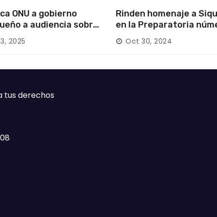
ca ONU a gobierno
Rinden homenaje a Siqu
ueño a audiencia sobre
en la Preparatoria núm
rición forzada en la
13, 2025
Oct 30, 2024
ca
a tus derechos
408