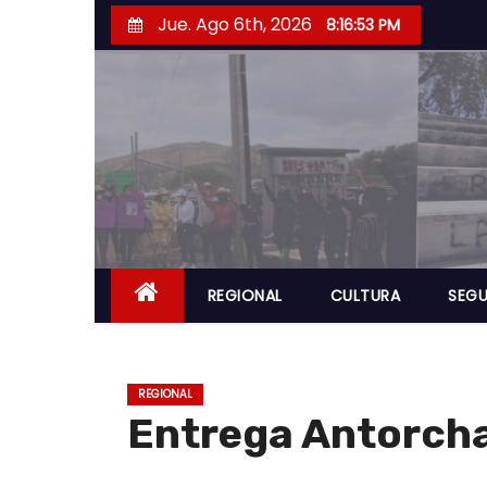
S
Jue. Ago 6th, 2026
8:16:54 PM
a
l
t
a
r
a
l
c
o
REGIONAL
CULTURA
SEGU
n
t
e
REGIONAL
n
Entrega Antorcha
i
d