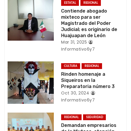
ESTATAL
REGIONAL
i
Contiende abogado
mixteco para ser
ó
Magistrado del Poder
Judicial; es originario de
n
Huajuapan de León
Mar 31, 2025
d
Informativo6y7
e
CULTURA
REGIONAL
e
Rinden homenaje a
Siqueiros en la
n
Preparatoria número 3
t
Oct 30, 2024
Informativo6y7
r
a
REGIONAL
SEGURIDAD
Demandan empresarios