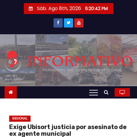
S
Sáb. Ago 8th, 2026
6:20:43 PM
a
l
t
a
r
a
l
c
o
n
t
e
n
REGIONAL
i
Exige Ubisort justicia por asesinato de
d
ex agente municipal