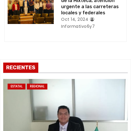
d
de la Mixteca, atención
urgente a las carreteras
a
locales y federales
Oct 14, 2024
s
Informativo6y7
RECIENTES
ESTATAL
REGIONAL