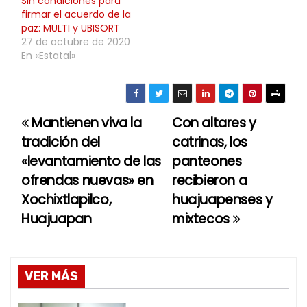
Sin condiciones para
firmar el acuerdo de la
paz: MULTI y UBISORT
27 de octubre de 2020
En «Estatal»
Mantienen viva la
Con altares y
N
tradición del
catrinas, los
a
«levantamiento de las
panteones
ofrendas nuevas» en
recibieron a
v
Xochixtlapilco,
huajuapenses y
e
Huajuapan
mixtecos
g
a
VER MÁS
c