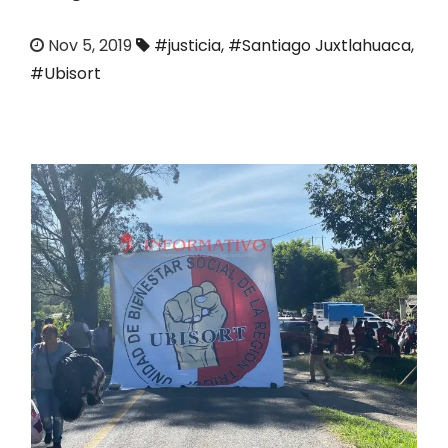
o
Nov 5, 2019
#justicia
,
#Santiago Juxtlahuaca
,
#Ubisort