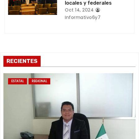
locales y federales
d
Oct 14, 2024
Informativo6y7
a
s
RECIENTES
ESTATAL
REGIONAL