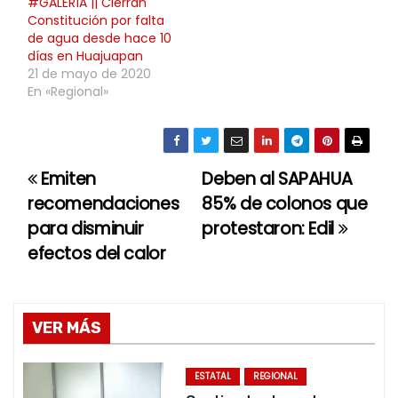
#GALERÍA || Cierran
Constitución por falta
de agua desde hace 10
días en Huajuapan
21 de mayo de 2020
En «Regional»
Emiten
Deben al SAPAHUA
N
recomendaciones
85% de colonos que
a
para disminuir
protestaron: Edil
efectos del calor
v
e
g
VER MÁS
a
ESTATAL
REGIONAL