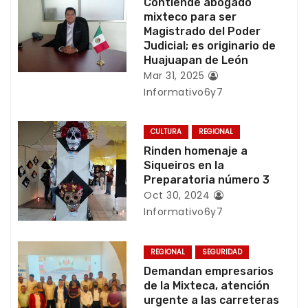
c
Contiende abogado
mixteco para ser
i
Magistrado del Poder
Judicial; es originario de
ó
Huajuapan de León
Mar 31, 2025
n
Informativo6y7
d
CULTURA
REGIONAL
e
Rinden homenaje a
Siqueiros en la
e
Preparatoria número 3
Oct 30, 2024
n
Informativo6y7
t
REGIONAL
SEGURIDAD
r
Demandan empresarios
de la Mixteca, atención
a
urgente a las carreteras