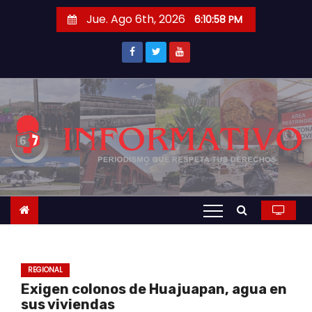
S
Jue. Ago 6th, 2026
6:10:59 PM
a
l
t
a
r
a
l
c
o
n
t
e
n
REGIONAL
i
Exigen colonos de Huajuapan, agua en
d
sus viviendas