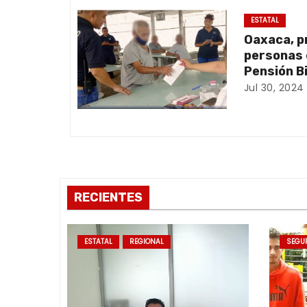
i
ESTATAL
ó
Oaxaca, p
personas 
n
Pensión B
Jul 30, 2024
d
e
e
n
RECIENTES
t
r
ESTATAL
REGIONAL
SEGU
a
d