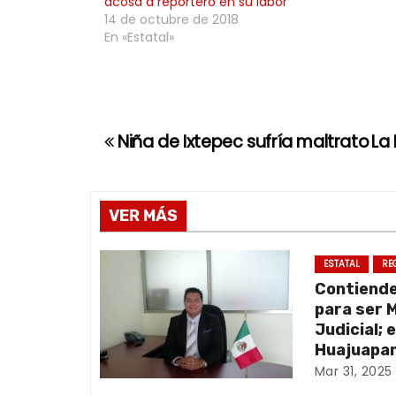
acosa a reportero en su labor
14 de octubre de 2018
En «Estatal»
Niña de Ixtepec sufría maltrato
La 
N
a
v
VER MÁS
e
ESTATAL
RE
Contiend
g
para ser 
a
Judicial; 
Huajuapan
c
Mar 31, 2025