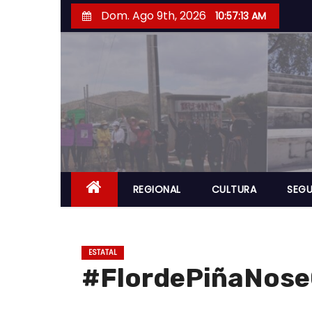
S
Dom. Ago 9th, 2026
10:57:14 AM
a
l
t
a
r
a
l
c
o
REGIONAL
CULTURA
SEGU
n
t
e
ESTATAL
n
#FlordePiñaNoseQ
i
d