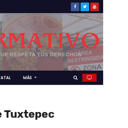
TATAL
MÁS
e Tuxtepec