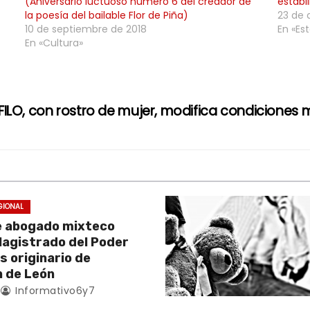
(Aniversario luctuoso número 6 del creador de
estabi
la poesía del bailable Flor de Piña)
23 de 
10 de septiembre de 2018
En «Est
En «Cultura»
FILO, con rostro de mujer, modifica condiciones m
GIONAL
e abogado mixteco
Magistrado del Poder
es originario de
 de León
Informativo6y7