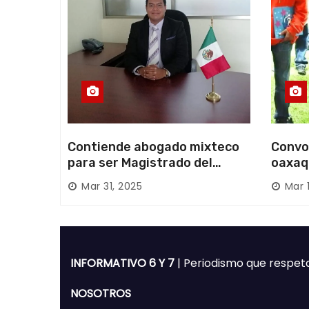
a
s
Contiende abogado mixteco
Convo
para ser Magistrado del
oaxaq
Poder Judicial; es originario
desapa
Mar 31, 2025
Mar 
de Huajuapan de León
Mixte
INFORMATIVO 6 Y 7
| Periodismo que respet
NOSOTROS