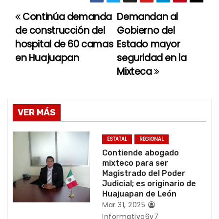
Continúa demanda
Demandan al
N
de construcción del
Gobierno del
a
hospital de 60 camas
Estado mayor
en Huajuapan
seguridad en la
v
Mixteca
e
g
VER MÁS
a
c
ESTATAL
REGIONAL
Contiende abogado
i
mixteco para ser
Magistrado del Poder
ó
Judicial; es originario de
Huajuapan de León
n
Mar 31, 2025
Informativo6y7