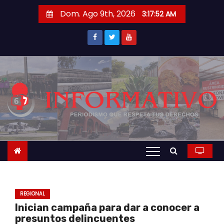
S
Dom. Ago 9th, 2026
3:17:53 AM
a
l
t
a
r
a
l
c
o
n
t
e
n
REGIONAL
i
Inician campaña para dar a conocer a
d
presuntos delincuentes