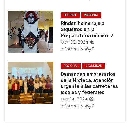
d
e
CULTURA
REGIONAL
Rinden homenaje a
e
Siqueiros en la
Preparatoria número 3
n
Oct 30, 2024
Informativo6y7
t
r
REGIONAL
SEGURIDAD
Demandan empresarios
a
de la Mixteca, atención
urgente a las carreteras
d
locales y federales
a
Oct 14, 2024
Informativo6y7
s