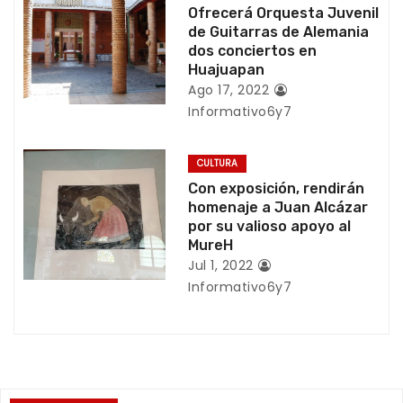
d
Ofrecerá Orquesta Juvenil
de Guitarras de Alemania
e
dos conciertos en
Huajuapan
e
Ago 17, 2022
Informativo6y7
n
t
CULTURA
Con exposición, rendirán
r
homenaje a Juan Alcázar
por su valioso apoyo al
a
MureH
Jul 1, 2022
d
Informativo6y7
a
s