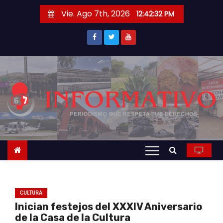
S
Vie. Ago 7th, 2026
12:42:32 PM
a
l
t
a
r
a
l
c
o
n
t
e
n
CULTURA
i
Inician festejos del XXXIV Aniversario
d
de la Casa de la Cultura