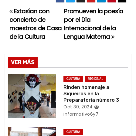
Extasían con
Promueven la poesía
N
concierto de
por el Día
a
maestros de Casa
Internacional de la
de la Cultura
Lengua Materna
v
e
g
VER MÁS
a
CULTURA
REGIONAL
c
Rinden homenaje a
Siqueiros en la
i
Preparatoria número 3
Oct 30, 2024
ó
Informativo6y7
n
CULTURA