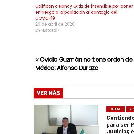
Califican a Nancy Ortiz de insensible por poner
en riesgo a la población al contagio del
COVID-19
20 de abril de 2020
En «Estatal»
Ovidio Guzmán no tiene orden de
N
México: Alfonso Durazo
a
v
VER MÁS
e
g
ESTATAL
RE
Contiend
a
para ser 
Judicial; 