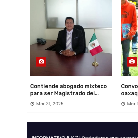
d
a
s
Contiende abogado mixteco
Convo
para ser Magistrado del
oaxaq
Poder Judicial; es originario
desapa
Mar 31, 2025
Mar 
de Huajuapan de León
Mixte