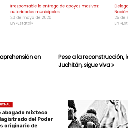
Irresponsable la entrega de apoyos masivos:
Delega
autoridades municipales
Nación
20 de mayo de 2020
25 de 
En «Estatal»
En «Est
 aprehensión en
Pese a la reconstrucción, 
Juchitán, sigue viva
GIONAL
e abogado mixteco
Magistrado del Poder
es originario de