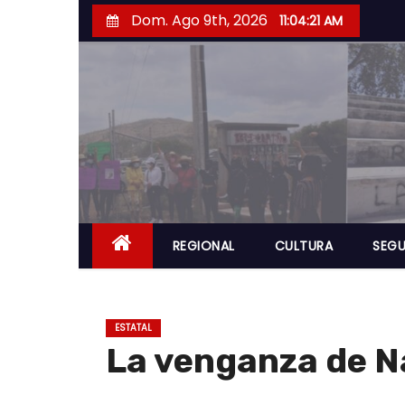
S
Dom. Ago 9th, 2026
11:04:22 AM
a
l
t
a
r
a
l
c
o
REGIONAL
CULTURA
SEGU
n
t
e
ESTATAL
n
La venganza de Na
i
d