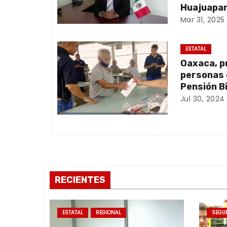
c
Huajuapan
Mar 31, 2025
i
ó
ESTATAL
Oaxaca, p
n
personas 
d
Pensión B
Jul 30, 2024
e
e
n
t
RECIENTES
r
a
ESTATAL
REGIONAL
SEGU