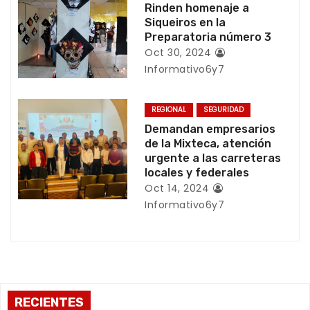
Rinden homenaje a
e
Siqueiros en la
Preparatoria número 3
n
Oct 30, 2024
Informativo6y7
t
r
REGIONAL
SEGURIDAD
Demandan empresarios
a
de la Mixteca, atención
urgente a las carreteras
d
locales y federales
a
Oct 14, 2024
Informativo6y7
s
RECIENTES