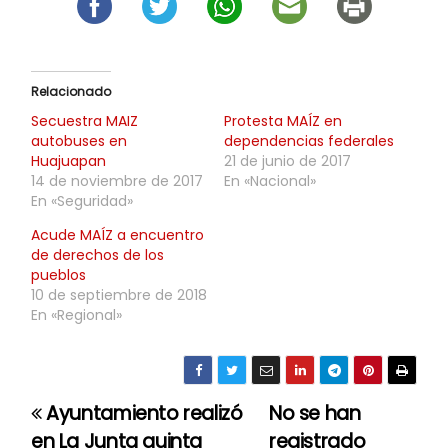
Relacionado
Secuestra MAIZ
Protesta MAÍZ en
autobuses en
dependencias federales
Huajuapan
21 de junio de 2017
14 de noviembre de 2017
En «Nacional»
En «Seguridad»
Acude MAÍZ a encuentro
de derechos de los
pueblos
10 de septiembre de 2018
En «Regional»
Ayuntamiento realizó
No se han
N
en La Junta quinta
registrado