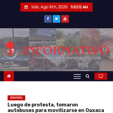
S
Sáb. Ago 8th, 2026
5:52:13 AM
a
l
t
a
r
a
l
c
o
n
t
e
n
REGIONAL
i
Luego de protesta, tomaron
d
autobuses para movilizarse en Oaxaca