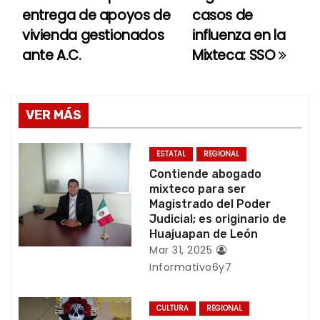
a
entrega de apoyos de
casos de
vivienda gestionados
influenza en la
v
ante A.C.
Mixteca: SSO
e
g
VER MÁS
a
c
ESTATAL
REGIONAL
Contiende abogado
i
mixteco para ser
Magistrado del Poder
ó
Judicial; es originario de
Huajuapan de León
n
Mar 31, 2025
Informativo6y7
d
e
CULTURA
REGIONAL