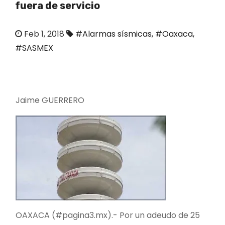
fuera de servicio
o
Feb 1, 2018
#Alarmas sísmicas
,
#Oaxaca
,
#SASMEX
Jaime GUERRERO
OAXACA (#pagina3.mx).- Por un adeudo de 25