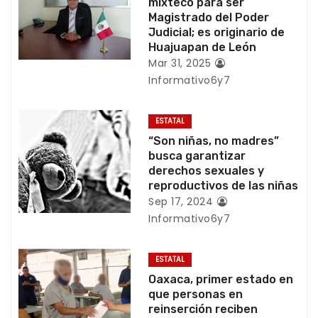
i
mixteco para ser
Magistrado del Poder
ó
Judicial; es originario de
Huajuapan de León
n
Mar 31, 2025
Informativo6y7
d
e
ESTATAL
“Son niñas, no madres”
e
busca garantizar
derechos sexuales y
n
reproductivos de las niñas
Sep 17, 2024
t
Informativo6y7
r
ESTATAL
a
Oaxaca, primer estado en
que personas en
d
reinserción reciben