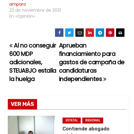
amparo
22 de noviembre de 2021
En «Opinión»
Al no conseguir
Aprueban
N
600 MDP
financiamiento para
a
adicionales,
gastos de campaña de
STEUABJO estalla
candidaturas
v
la huelga
independientes
e
g
VER MÁS
a
c
ESTATAL
REGIONAL
Contiende abogado