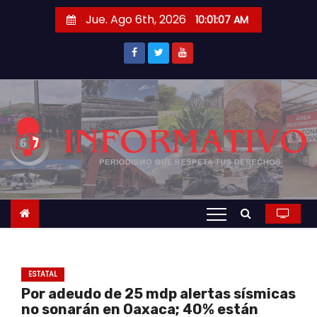
S
Jue. Ago 6th, 2026
10:01:08 AM
a
l
t
a
r
a
l
c
o
n
t
e
n
ESTATAL
i
Por adeudo de 25 mdp alertas sísmicas
d
no sonarán en Oaxaca; 40% están