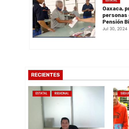
ó
ESTATAL
Oaxaca, p
n
personas 
d
Pensión B
Jul 30, 2024
e
e
n
t
RECIENTES
r
a
ESTATAL
REGIONAL
SEGU
d
a