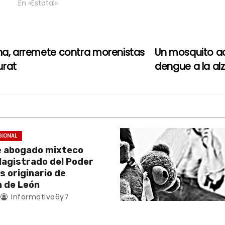
En «Estatal»
na, arremete contra morenistas
Un mosquito ac
urat
dengue a la a
GIONAL
e abogado mixteco
Magistrado del Poder
es originario de
 de León
Informativo6y7