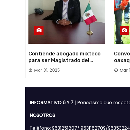
s
Contiende abogado mixteco
Convo
para ser Magistrado del
oaxaq
Poder Judicial; es originario
desapa
Mar 31, 2025
Mar 
de Huajuapan de León
Mixte
INFORMATIVO 6 Y 7
| Periodismo que respet
NOSOTROS
Teléfono: 9531251807/ 9531182709/9535322