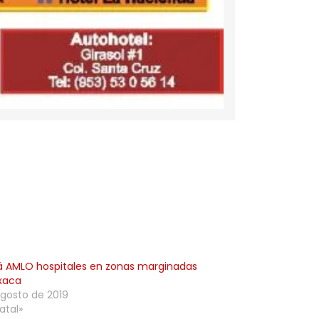
rá AMLO hospitales en zonas marginadas
xaca
agosto de 2019
atal»