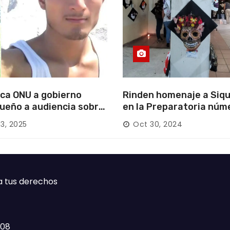
ca ONU a gobierno
Rinden homenaje a Siqu
ueño a audiencia sobre
en la Preparatoria núm
rición forzada en la
13, 2025
Oct 30, 2024
ca
a tus derechos
408