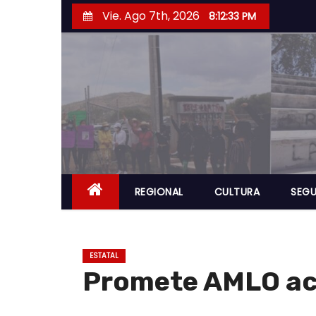
S
Vie. Ago 7th, 2026
8:12:34 PM
a
l
t
a
r
a
l
c
o
REGIONAL
CULTURA
SEGU
n
t
e
ESTATAL
n
Promete AMLO aca
i
d