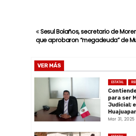
Sesul Bolaños, secretario de More
N
que aprobaron “megadeuda” de M
a
v
VER MÁS
e
g
ESTATAL
RE
Contiend
a
para ser 
Judicial; 
c
Huajuapan
Mar 31, 2025
i