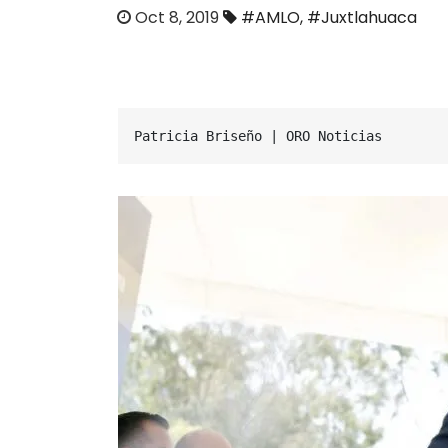
o
Oct 8, 2019
#AMLO
,
#Juxtlahuaca
Patricia Briseño | ORO Noticias