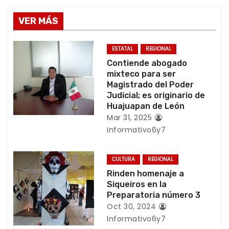
e
g
VER MÁS
a
ESTATAL
REGIONAL
c
Contiende abogado
mixteco para ser
i
Magistrado del Poder
Judicial; es originario de
ó
Huajuapan de León
Mar 31, 2025
n
Informativo6y7
d
CULTURA
REGIONAL
e
Rinden homenaje a
Siqueiros en la
e
Preparatoria número 3
Oct 30, 2024
n
Informativo6y7