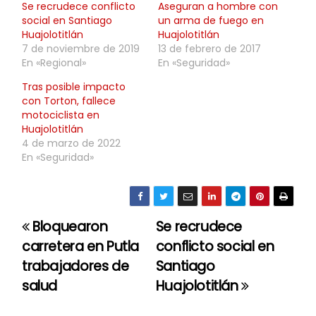
Se recrudece conflicto
Aseguran a hombre con
social en Santiago
un arma de fuego en
Huajolotitlán
Huajolotitlán
7 de noviembre de 2019
13 de febrero de 2017
En «Regional»
En «Seguridad»
Tras posible impacto
con Torton, fallece
motociclista en
Huajolotitlán
4 de marzo de 2022
En «Seguridad»
Bloquearon
Se recrudece
N
carretera en Putla
conflicto social en
a
trabajadores de
Santiago
salud
Huajolotitlán
v