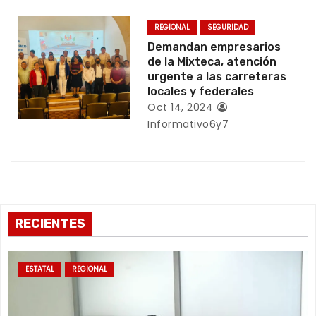
t
REGIONAL
SEGURIDAD
r
Demandan empresarios
de la Mixteca, atención
a
urgente a las carreteras
locales y federales
d
Oct 14, 2024
Informativo6y7
a
s
RECIENTES
ESTATAL
REGIONAL