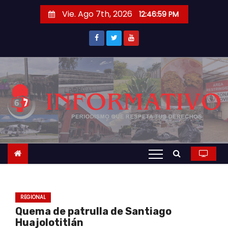
S
Vie. Ago 7th, 2026
12:47:00 PM
a
l
t
a
r
a
l
c
o
n
t
e
n
REGIONAL
i
Quema de patrulla de Santiago
d
Huajolotitlán