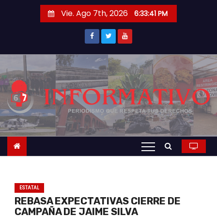
S
Vie. Ago 7th, 2026
6:33:42 PM
a
l
t
a
r
a
l
c
o
n
t
e
n
ESTATAL
i
REBASA EXPECTATIVAS CIERRE DE
d
CAMPAÑA DE JAIME SILVA