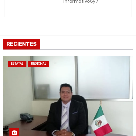
Informativo6y7
s
RECIENTES
ESTATAL
REGIONAL