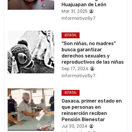
ó
Huajuapan de León
Mar 31, 2025
n
Informativo6y7
d
ESTATAL
e
“Son niñas, no madres”
busca garantizar
e
derechos sexuales y
reproductivos de las niñas
n
Sep 17, 2024
Informativo6y7
t
r
ESTATAL
Oaxaca, primer estado en
a
que personas en
reinserción reciben
d
Pensión Bienestar
Jul 30, 2024
a