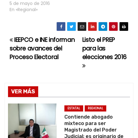
5 de mayo de 2016
En «Regional»
IEEPCO e INE informan
Listo el PREP
N
sobre avances del
para las
a
Proceso Electoral
elecciones 2016
v
e
g
VER MÁS
a
ESTATAL
REGIONAL
c
Contiende abogado
mixteco para ser
i
Magistrado del Poder
Judicial; es originario de