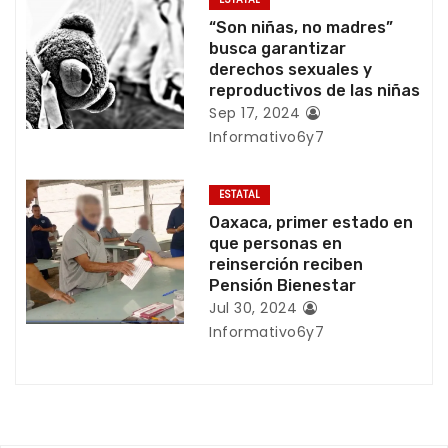
e
“Son niñas, no madres”
e
busca garantizar
derechos sexuales y
n
reproductivos de las niñas
Sep 17, 2024
t
Informativo6y7
r
ESTATAL
a
Oaxaca, primer estado en
que personas en
d
reinserción reciben
Pensión Bienestar
a
Jul 30, 2024
s
Informativo6y7