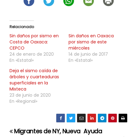
Relacionado
Sin daños por sismo en
Sin daños en Oaxaca
Costa de Oaxaca:
por sismo de este
CEPCO
miércoles
24 de enero de 2020
14 de junio de 2017
En «Estatal»
En «Estatal»
Deja el sismo caída de
árboles y cuarteaduras
superficiales en la
Mixteca
23 de junio de 2020
En «Regional»
Migrantes de NY, Nueva
Ayuda
N