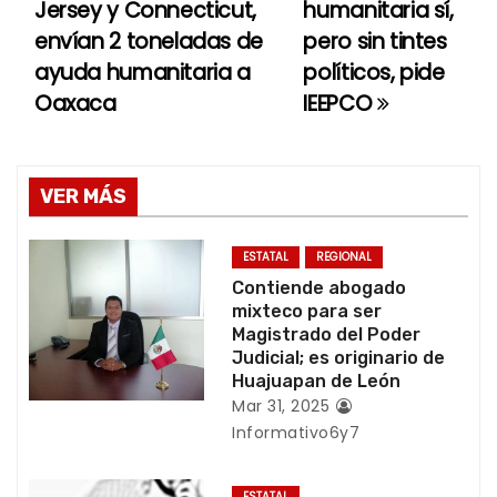
Jersey y Connecticut,
humanitaria sí,
a
envían 2 toneladas de
pero sin tintes
ayuda humanitaria a
políticos, pide
v
Oaxaca
IEEPCO
e
g
VER MÁS
a
c
ESTATAL
REGIONAL
Contiende abogado
i
mixteco para ser
Magistrado del Poder
ó
Judicial; es originario de
Huajuapan de León
n
Mar 31, 2025
Informativo6y7
d
ESTATAL