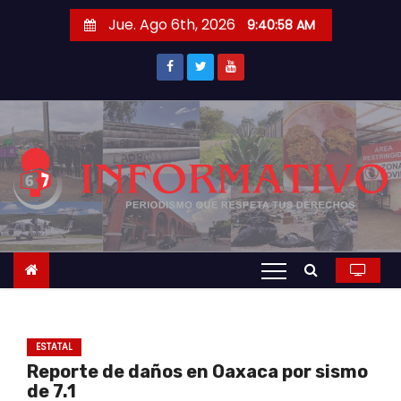
S
Jue. Ago 6th, 2026
9:40:59 AM
a
l
t
a
r
a
l
c
o
n
t
e
n
ESTATAL
i
Reporte de daños en Oaxaca por sismo
d
de 7.1