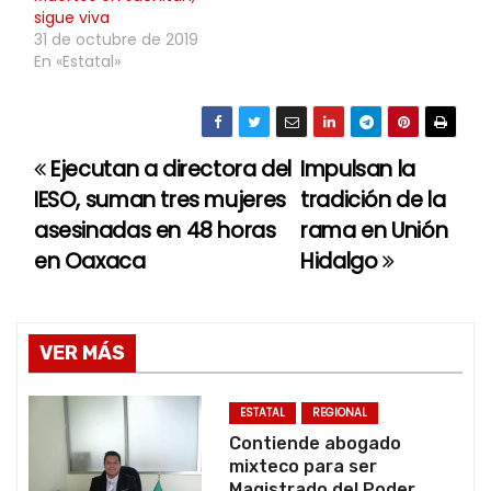
sigue viva
31 de octubre de 2019
En «Estatal»
Ejecutan a directora del
Impulsan la
N
IESO, suman tres mujeres
tradición de la
a
asesinadas en 48 horas
rama en Unión
en Oaxaca
Hidalgo
v
e
g
VER MÁS
a
ESTATAL
REGIONAL
c
Contiende abogado
mixteco para ser
Magistrado del Poder