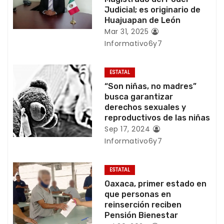
i
Judicial; es originario de
ó
Huajuapan de León
Mar 31, 2025
n
Informativo6y7
d
ESTATAL
e
“Son niñas, no madres”
busca garantizar
e
derechos sexuales y
reproductivos de las niñas
n
Sep 17, 2024
Informativo6y7
t
r
ESTATAL
Oaxaca, primer estado en
a
que personas en
reinserción reciben
d
Pensión Bienestar