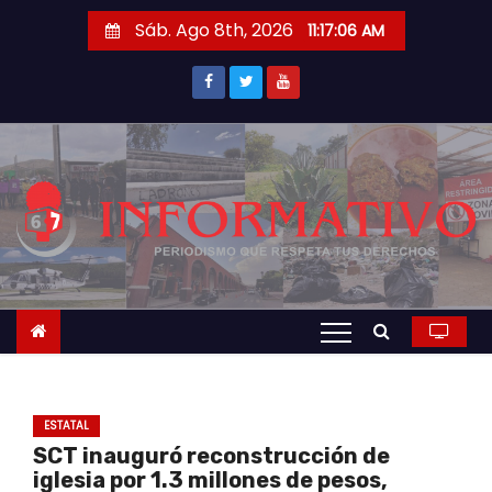
S
Sáb. Ago 8th, 2026
11:17:06 AM
a
l
t
a
r
a
l
c
o
n
t
e
n
ESTATAL
i
SCT inauguró reconstrucción de
d
iglesia por 1.3 millones de pesos,