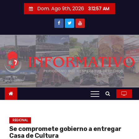
S
Dom. Ago 9th, 2026
3:12:58 AM
a
l
t
a
r
a
l
c
o
n
t
e
n
REGIONAL
i
Se compromete gobierno a entregar
d
Casa de Cultura