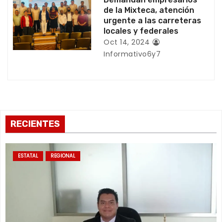
a
de la Mixteca, atención
urgente a las carreteras
d
locales y federales
a
Oct 14, 2024
Informativo6y7
s
RECIENTES
ESTATAL
REGIONAL