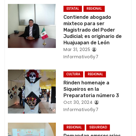
c
ESTATAL
REGIONAL
Contiende abogado
i
mixteco para ser
Magistrado del Poder
ó
Judicial; es originario de
Huajuapan de León
n
Mar 31, 2025
Informativo6y7
d
e
CULTURA
REGIONAL
Rinden homenaje a
e
Siqueiros en la
Preparatoria número 3
n
Oct 30, 2024
Informativo6y7
t
r
REGIONAL
SEGURIDAD
Demandan empresarios