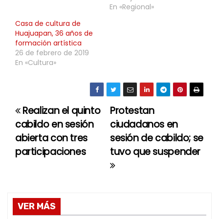
En «Regional»
Casa de cultura de
Huajuapan, 36 años de
formación artística
26 de febrero de 2019
En «Cultura»
Realizan el quinto
Protestan
N
cabildo en sesión
ciudadanos en
a
abierta con tres
sesión de cabildo; se
participaciones
tuvo que suspender
v
e
g
VER MÁS
a