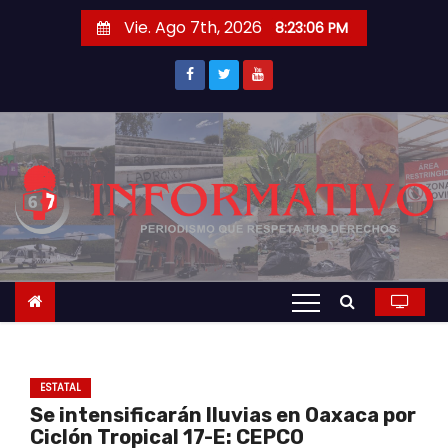
S
Vie. Ago 7th, 2026
8:23:07 PM
a
l
t
a
r
a
l
c
o
n
t
e
n
ESTATAL
i
Se intensificarán lluvias en Oaxaca por
d
Ciclón Tropical 17-E: CEPCO