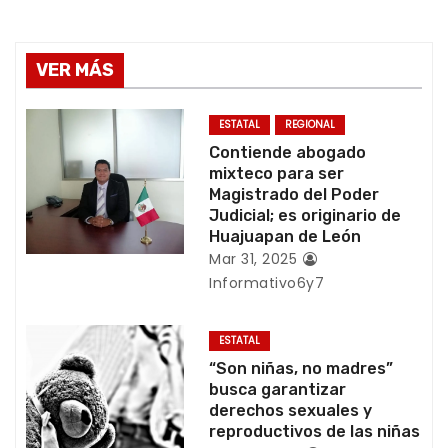
g
a
VER MÁS
c
ESTATAL
REGIONAL
i
Contiende abogado
mixteco para ser
ó
Magistrado del Poder
Judicial; es originario de
n
Huajuapan de León
Mar 31, 2025
d
Informativo6y7
e
ESTATAL
e
“Son niñas, no madres”
busca garantizar
n
derechos sexuales y
reproductivos de las niñas
t