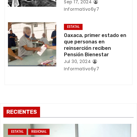
Sep 17, 2024
r
Informativo6y7
a
ESTATAL
d
Oaxaca, primer estado en
que personas en
a
reinserción reciben
Pensión Bienestar
s
Jul 30, 2024
Informativo6y7
RECIENTES
ESTATAL
REGIONAL