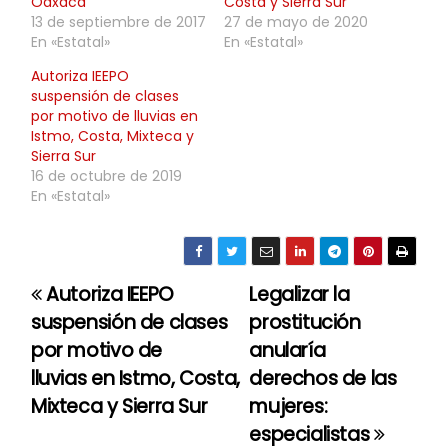
Oaxaca
Costa y Sierra Sur
13 de septiembre de 2017
27 de mayo de 2020
En «Estatal»
En «Estatal»
Autoriza IEEPO
suspensión de clases
por motivo de lluvias en
Istmo, Costa, Mixteca y
Sierra Sur
16 de octubre de 2019
En «Estatal»
Autoriza IEEPO
Legalizar la
N
suspensión de clases
prostitución
a
por motivo de
anularía
lluvias en Istmo, Costa,
derechos de las
v
Mixteca y Sierra Sur
mujeres:
e
especialistas