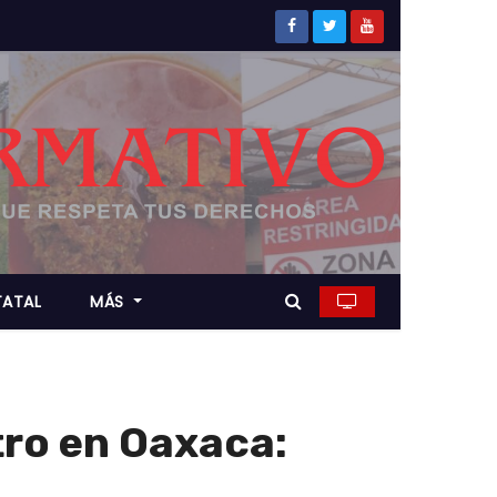
TATAL
MÁS
tro en Oaxaca: