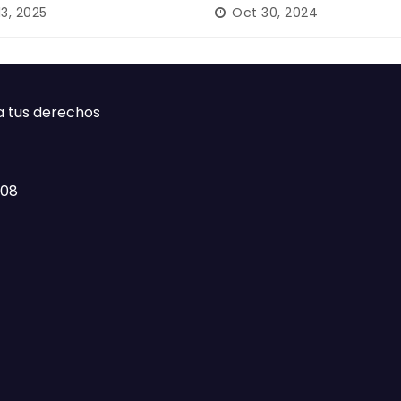
rición forzada en la
13, 2025
Oct 30, 2024
ca
a tus derechos
408