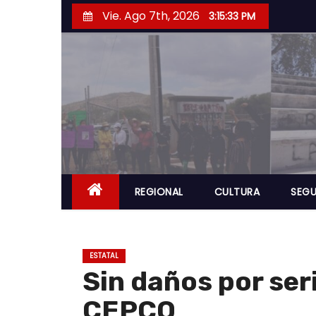
S
Vie. Ago 7th, 2026
3:15:34 PM
a
l
t
a
r
a
l
c
o
REGIONAL
CULTURA
SEGU
n
t
e
ESTATAL
n
Sin daños por ser
i
CEPCO
d