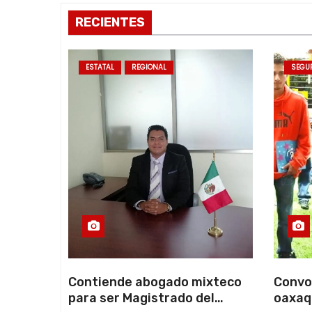
t
RECIENTES
r
a
ESTATAL
REGIONAL
SEGU
d
a
s
Contiende abogado mixteco
Convo
para ser Magistrado del
oaxaq