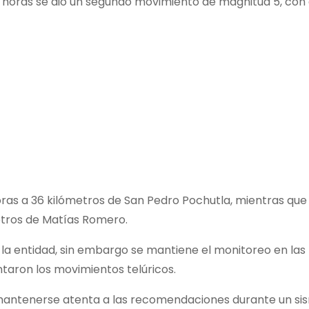
1 horas se dio un segundo movimiento de magnitud 5, con 
 horas a 36 kilómetros de San Pedro Pochutla, mientras q
etros de Matías Romero.
la entidad, sin embargo se mantiene el monitoreo en las
taron los movimientos telúricos.
 mantenerse atenta a las recomendaciones durante un si