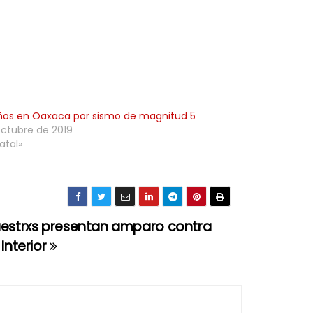
ños en Oaxaca por sismo de magnitud 5
octubre de 2019
atal»
aestrxs presentan amparo contra
Interior