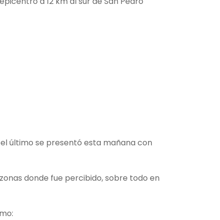
epicentro a 12 km al sur de San Pedro
ue el último se presentó esta mañana con
 zonas donde fue percibido, sobre todo en
smo: