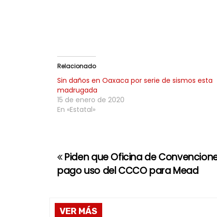
Relacionado
Sin daños en Oaxaca por serie de sismos esta
madrugada
15 de enero de 2020
En «Estatal»
Piden que Oficina de Convencione
N
pago uso del CCCO para Mead
a
v
VER MÁS