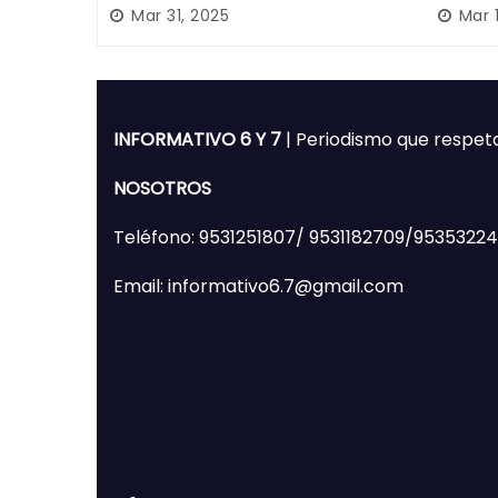
Poder Judicial; es originario
desapa
Mar 31, 2025
Mar 
de Huajuapan de León
Mixte
INFORMATIVO 6 Y 7
| Periodismo que respet
NOSOTROS
Teléfono: 9531251807/ 9531182709/9535322
Email: informativo6.7@gmail.com