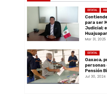
e
g
ESTATAL
RE
Contiend
a
para ser 
Judicial; 
c
Huajuapan
Mar 31, 2025
i
ó
ESTATAL
Oaxaca, p
n
personas 
d
Pensión B
Jul 30, 2024
e
e
n