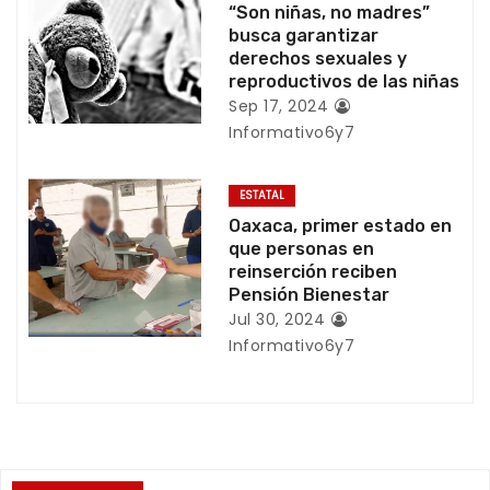
e
“Son niñas, no madres”
busca garantizar
n
derechos sexuales y
reproductivos de las niñas
t
Sep 17, 2024
r
Informativo6y7
a
ESTATAL
d
Oaxaca, primer estado en
que personas en
a
reinserción reciben
Pensión Bienestar
s
Jul 30, 2024
Informativo6y7