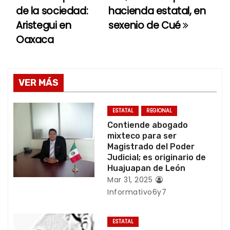
de la sociedad:
hacienda estatal, en
v
Aristegui en
sexenio de Cué
e
Oaxaca
g
a
VER MÁS
c
ESTATAL
REGIONAL
i
Contiende abogado
mixteco para ser
ó
Magistrado del Poder
Judicial; es originario de
n
Huajuapan de León
Mar 31, 2025
d
Informativo6y7
e
ESTATAL