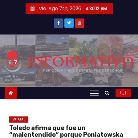
S
Vie. Ago 7th, 2026
4:30:13 AM
a
l
t
a
r
a
l
c
o
n
t
e
n
ESTATAL
i
Toledo afirma que fue un
d
“malentendido” porque Poniatowska