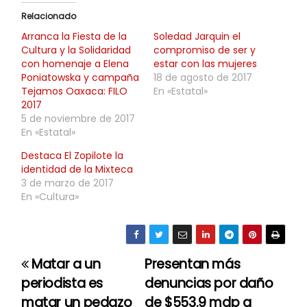
Relacionado
Arranca la Fiesta de la
Soledad Jarquin el
Cultura y la Solidaridad
compromiso de ser y
con homenaje a Elena
estar con las mujeres
Poniatowska y campaña
18 de agosto de 2017
Tejamos Oaxaca: FILO
En «Estatal»
2017
5 de noviembre de 2017
En «Estatal»
Destaca El Zopilote la
identidad de la Mixteca
3 de marzo de 2017
En «Cultura»
Matar a un
Presentan más
N
periodista es
denuncias por daño
a
matar un pedazo
de $553.9 mdp a