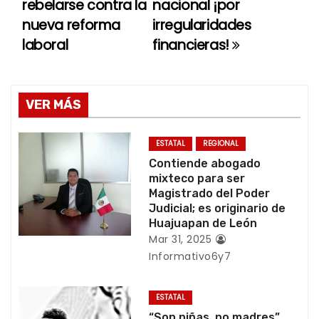
rebelarse contra la
nacional ¡por
a
nueva reforma
irregularidades
laboral
financieras!
v
e
g
VER MÁS
a
ESTATAL
REGIONAL
c
Contiende abogado
mixteco para ser
i
Magistrado del Poder
Judicial; es originario de
ó
Huajuapan de León
Mar 31, 2025
n
Informativo6y7
d
ESTATAL
“Son niñas, no madres”