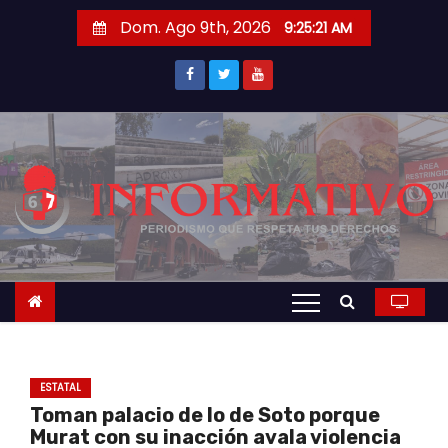
S
Dom. Ago 9th, 2026
9:25:21 AM
a
l
t
a
r
a
l
c
o
n
t
e
n
ESTATAL
i
Toman palacio de lo de Soto porque
d
Murat con su inacción avala violencia