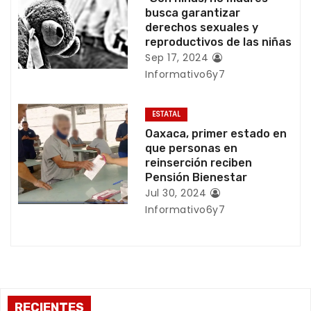
e
busca garantizar
e
derechos sexuales y
reproductivos de las niñas
n
Sep 17, 2024
Informativo6y7
t
r
ESTATAL
Oaxaca, primer estado en
a
que personas en
reinserción reciben
d
Pensión Bienestar
Jul 30, 2024
a
Informativo6y7
s
RECIENTES