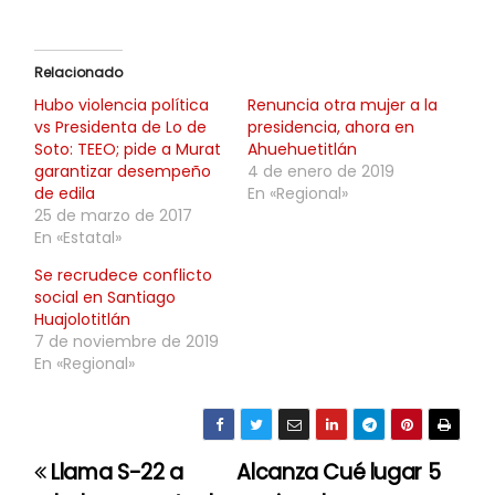
Relacionado
Hubo violencia política
Renuncia otra mujer a la
vs Presidenta de Lo de
presidencia, ahora en
Soto: TEEO; pide a Murat
Ahuehuetitlán
garantizar desempeño
4 de enero de 2019
de edila
En «Regional»
25 de marzo de 2017
En «Estatal»
Se recrudece conflicto
social en Santiago
Huajolotitlán
7 de noviembre de 2019
En «Regional»
Llama S-22 a
Alcanza Cué lugar 5
N