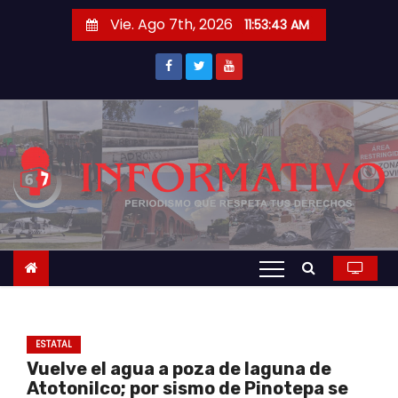
S
Vie. Ago 7th, 2026
11:53:43 AM
a
l
t
a
r
a
l
c
o
n
t
e
n
ESTATAL
i
Vuelve el agua a poza de laguna de
d
Atotonilco; por sismo de Pinotepa se