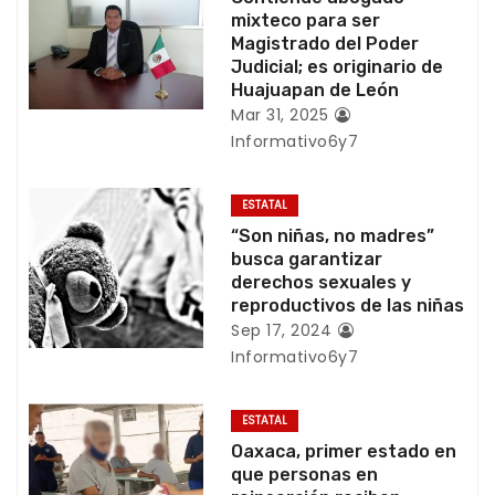
i
mixteco para ser
Magistrado del Poder
ó
Judicial; es originario de
Huajuapan de León
n
Mar 31, 2025
Informativo6y7
d
e
ESTATAL
“Son niñas, no madres”
e
busca garantizar
derechos sexuales y
n
reproductivos de las niñas
Sep 17, 2024
t
Informativo6y7
r
ESTATAL
a
Oaxaca, primer estado en
que personas en
d