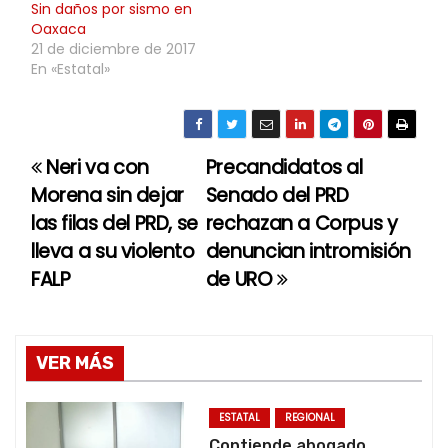
Sin daños por sismo en
Oaxaca
21 de diciembre de 2017
En «Estatal»
Neri va con
Precandidatos al
N
Morena sin dejar
Senado del PRD
a
las filas del PRD, se
rechazan a Corpus y
lleva a su violento
denuncian intromisión
v
FALP
de URO
e
g
VER MÁS
a
c
ESTATAL
REGIONAL
Contiende abogado