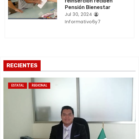
reinserción reciben
Pensión Bienestar
a
Jul 30, 2024
s
Informativo6y7
RECIENTES
ESTATAL
REGIONAL