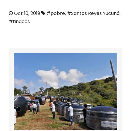
o
Oct 10, 2019
#pobre
,
#Santos Reyes Yucuná
,
#tinacos