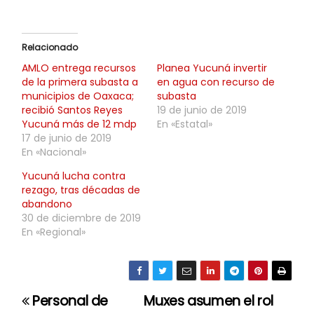
Relacionado
AMLO entrega recursos
Planea Yucuná invertir
de la primera subasta a
en agua con recurso de
municipios de Oaxaca;
subasta
recibió Santos Reyes
19 de junio de 2019
Yucuná más de 12 mdp
En «Estatal»
17 de junio de 2019
En «Nacional»
Yucuná lucha contra
rezago, tras décadas de
abandono
30 de diciembre de 2019
En «Regional»
Personal de
Muxes asumen el rol
N