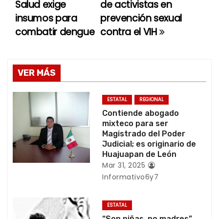
Salud exige
de activistas en
a
insumos para
prevención sexual
combatir dengue
contra el VIH
v
e
g
VER MÁS
a
ESTATAL
REGIONAL
c
Contiende abogado
mixteco para ser
i
Magistrado del Poder
Judicial; es originario de
ó
Huajuapan de León
Mar 31, 2025
n
Informativo6y7
d
ESTATAL
“Son niñas, no madres”