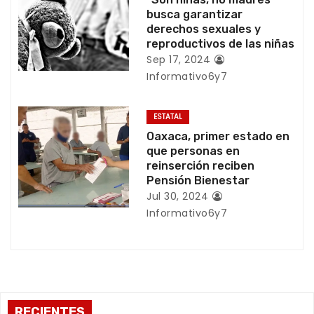
e
busca garantizar
e
derechos sexuales y
reproductivos de las niñas
n
Sep 17, 2024
Informativo6y7
t
r
ESTATAL
Oaxaca, primer estado en
a
que personas en
reinserción reciben
d
Pensión Bienestar
Jul 30, 2024
a
Informativo6y7
s
RECIENTES