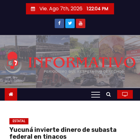
S
Vie. Ago 7th, 2026
1:22:05 PM
a
l
t
a
r
a
l
c
o
n
t
e
n
ESTATAL
i
Yucuná invierte dinero de subasta
d
federal en tinacos