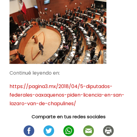
Continué leyendo en:
https://pagina3.mx/2018/04/5-diputados-
federales-oaxaquenos-piden-licencia-en-san-
lazaro-van-de-chapulines/
Comparte en tus redes sociales