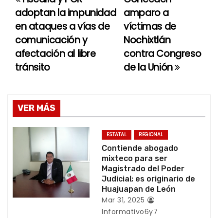
N
adoptan la impunidad
amparo a
a
en ataques a vías de
víctimas de
comunicación y
Nochixtlán
v
afectación al libre
contra Congreso
e
tránsito
de la Unión
g
a
VER MÁS
c
ESTATAL
REGIONAL
i
Contiende abogado
mixteco para ser
ó
Magistrado del Poder
Judicial; es originario de
n
Huajuapan de León
Mar 31, 2025
d
Informativo6y7