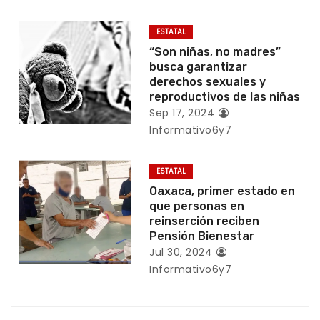
e
ESTATAL
e
“Son niñas, no madres”
busca garantizar
n
derechos sexuales y
reproductivos de las niñas
t
Sep 17, 2024
r
Informativo6y7
a
ESTATAL
d
Oaxaca, primer estado en
que personas en
a
reinserción reciben
Pensión Bienestar
s
Jul 30, 2024
Informativo6y7