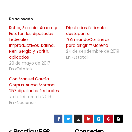
Relacionado
Rubio, Sarabia, Amaro y
Diputados federales
Estefan los diputados
destapan a
federales
#ArmandoContreras
improductivos; Karina,
para dirigir #Morena
Neri, Sergio y Yarith,
24 de septiembre de 2019
aplicados
En «Estatal»
29 de mayo de 2017
En «Estatal»
Con Manuel García
Corpus, suma Morena
257 diputados federales
7 de febrero de 2019
En «Nacional»
Fiscalía y PGR
Conceden