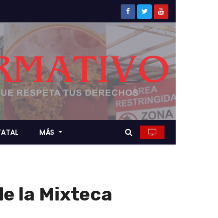
TATAL
MÁS
e la Mixteca