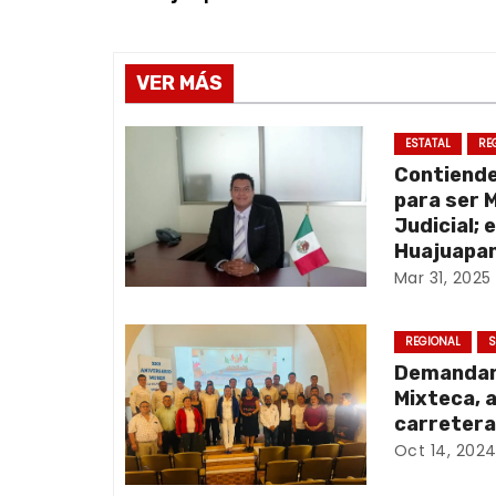
a
v
VER MÁS
e
g
ESTATAL
RE
Contiend
a
para ser 
Judicial; 
c
Huajuapan
Mar 31, 2025
i
ó
REGIONAL
S
Demandan 
n
Mixteca, 
d
carretera
Oct 14, 202
e