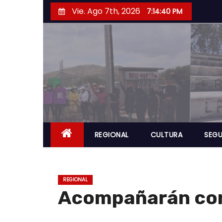
S
Vie. Ago 7th, 2026
7:14:41 PM
a
l
t
a
r
a
l
c
o
REGIONAL
CULTURA
SEGU
n
t
e
REGIONAL
n
Acompañarán con 
i
d