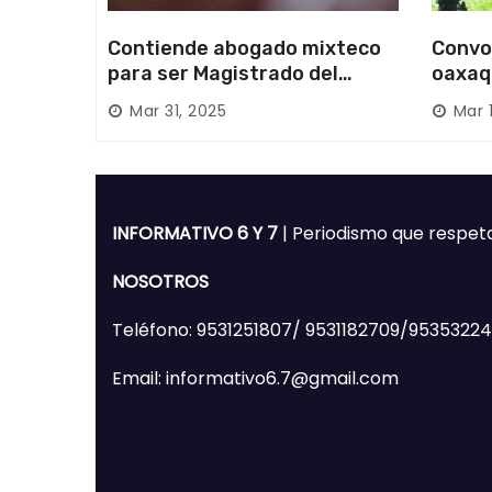
Contiende abogado mixteco
Convo
para ser Magistrado del
oaxaq
Poder Judicial; es originario
desapa
Mar 31, 2025
Mar 
de Huajuapan de León
Mixte
INFORMATIVO 6 Y 7
| Periodismo que respet
NOSOTROS
Teléfono: 9531251807/ 9531182709/9535322
Email: informativo6.7@gmail.com