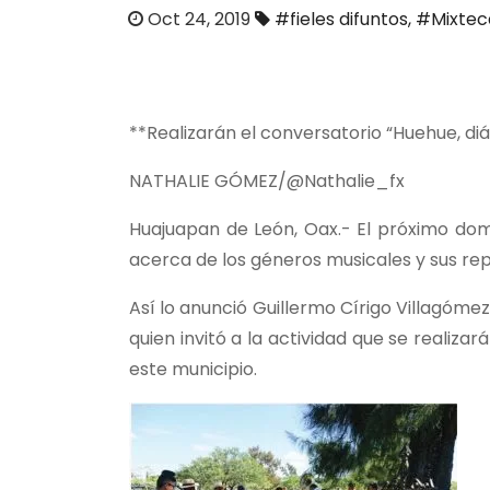
o
Oct 24, 2019
#fieles difuntos
,
#Mixtec
**Realizarán el conversatorio “Huehue, di
NATHALIE GÓMEZ/@Nathalie_fx
Huajuapan de León, Oax.- El próximo dom
acerca de los géneros musicales y sus repe
Así lo anunció Guillermo Círigo Villagómez
quien invitó a la actividad que se realizar
este municipio.