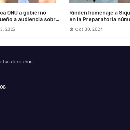
ca ONU a gobierno
Rinden homenaje a Siqu
ueño a audiencia sobre
en la Preparatoria núm
rición forzada en la
13, 2025
Oct 30, 2024
ca
a tus derechos
408