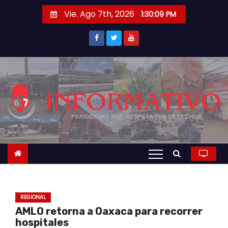
S
Vie. Ago 7th, 2026
1:30:10 PM
a
l
t
a
r
a
l
c
o
n
t
e
n
REGIONAL
i
AMLO retorna a Oaxaca para recorrer
d
hospitales