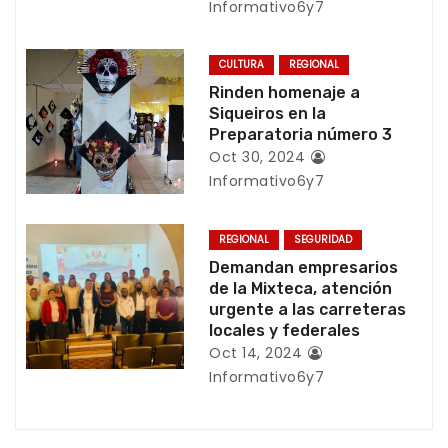
Informativo6y7
e
CULTURA
REGIONAL
e
Rinden homenaje a
Siqueiros en la
n
Preparatoria número 3
t
Oct 30, 2024
Informativo6y7
r
a
REGIONAL
SEGURIDAD
Demandan empresarios
d
de la Mixteca, atención
urgente a las carreteras
a
locales y federales
Oct 14, 2024
s
Informativo6y7