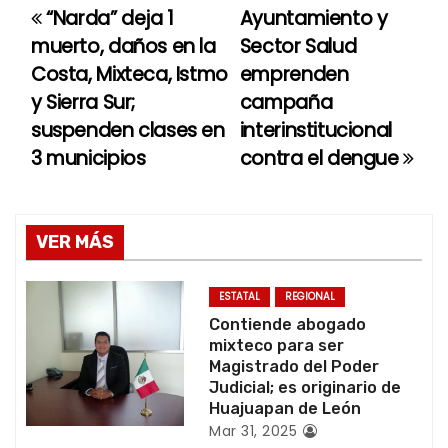
“Narda” deja 1
Ayuntamiento y
N
muerto, daños en la
Sector Salud
a
Costa, Mixteca, Istmo
emprenden
y Sierra Sur;
campaña
v
suspenden clases en
interinstitucional
e
3 municipios
contra el dengue
g
a
VER MÁS
c
ESTATAL
REGIONAL
i
Contiende abogado
mixteco para ser
ó
Magistrado del Poder
Judicial; es originario de
n
Huajuapan de León
Mar 31, 2025
d