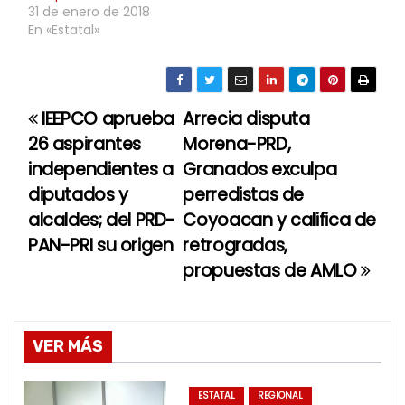
31 de enero de 2018
En «Estatal»
IEEPCO aprueba
Arrecia disputa
N
26 aspirantes
Morena-PRD,
a
independientes a
Granados exculpa
diputados y
perredistas de
v
alcaldes; del PRD-
Coyoacan y califica de
e
PAN-PRI su origen
retrogradas,
propuestas de AMLO
g
a
c
VER MÁS
i
ESTATAL
REGIONAL