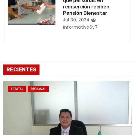
que personas en
reinserción reciben
s
Pensión Bienestar
Jul 30, 2024
Informativo6y7
RECIENTES
ESTATAL
REGIONAL