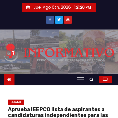
S
Jue. Ago 6th, 2026
1:21:20 PM
a
l
t
a
r
a
l
c
o
n
t
e
n
ESTATAL
i
Aprueba IEEPCO lista de aspirantes a
d
candidaturas independientes para las