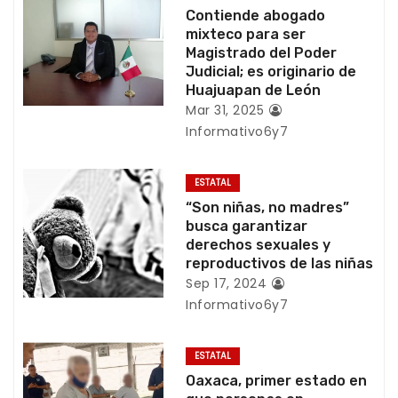
ó
Contiende abogado
mixteco para ser
n
Magistrado del Poder
Judicial; es originario de
d
Huajuapan de León
Mar 31, 2025
e
Informativo6y7
e
ESTATAL
n
“Son niñas, no madres”
busca garantizar
t
derechos sexuales y
reproductivos de las niñas
r
Sep 17, 2024
Informativo6y7
a
d
ESTATAL
Oaxaca, primer estado en
a