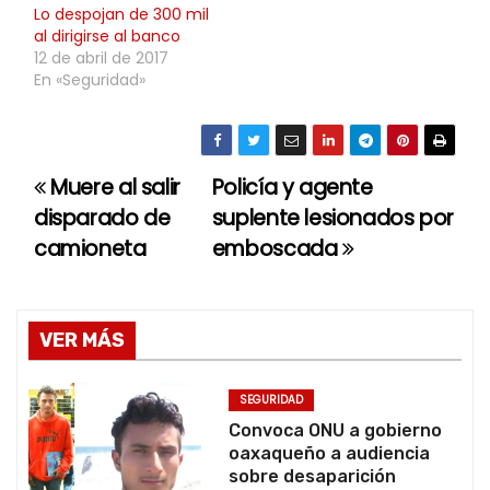
Lo despojan de 300 mil
al dirigirse al banco
12 de abril de 2017
En «Seguridad»
Muere al salir
Policía y agente
N
disparado de
suplente lesionados por
a
camioneta
emboscada
v
e
VER MÁS
g
SEGURIDAD
a
Convoca ONU a gobierno
oaxaqueño a audiencia
c
sobre desaparición