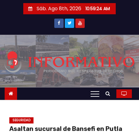
S
Sáb. Ago 8th, 2026
10:59:25 AM
a
l
t
a
r
a
l
c
o
n
t
e
n
SEGURIDAD
i
Asaltan sucursal de Bansefi en Putla
d