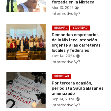
forzada en la Mixteca
i
Mar 13, 2025
Informativo6y7
ó
n
REGIONAL
SEGURIDAD
Demandan empresarios
d
de la Mixteca, atención
urgente a las carreteras
e
locales y federales
e
Oct 14, 2024
Informativo6y7
n
t
SEGURIDAD
Por tercera ocasión,
r
periodista Saúl Salazar es
amenazado
a
Sep 14, 2024
Informativo6y7
d