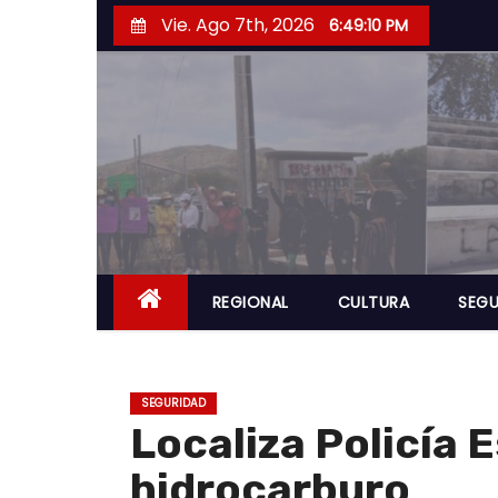
S
Vie. Ago 7th, 2026
6:49:11 PM
a
l
t
a
r
a
l
c
o
REGIONAL
CULTURA
SEGU
n
t
e
SEGURIDAD
n
Localiza Policía 
i
hidrocarburo
d