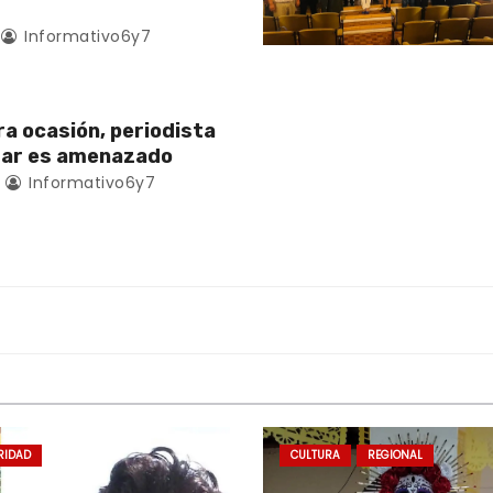
Informativo6y7
ra ocasión, periodista
zar es amenazado
Informativo6y7
RIDAD
CULTURA
REGIONAL