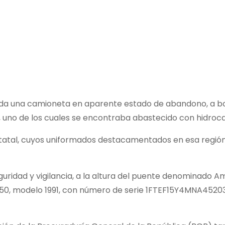
a una camioneta en aparente estado de abandono, a bord
, uno de los cuales se encontraba abastecido con hidroc
Estatal, cuyos uniformados destacamentados en esa región,
uridad y vigilancia, a la altura del puente denominado A
150, modelo 1991, con número de serie 1FTEF15Y4MNA45203