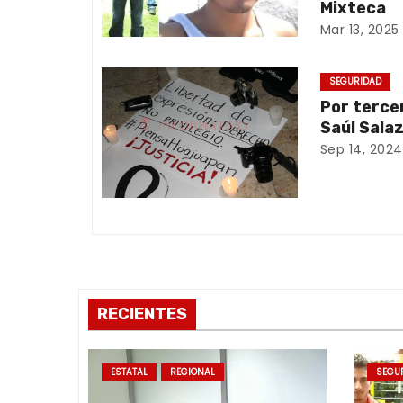
Mixteca
c
Mar 13, 2025
i
SEGURIDAD
ó
Por terce
Saúl Sala
n
Sep 14, 2024
d
e
e
n
RECIENTES
t
r
ESTATAL
REGIONAL
SEGU