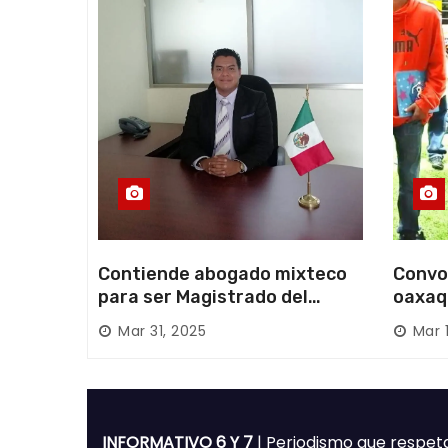
a
d
a
s
Contiende abogado mixteco
Convo
para ser Magistrado del
oaxaq
Poder Judicial; es originario
desapa
Mar 31, 2025
Mar 
de Huajuapan de León
Mixte
INFORMATIVO 6 Y 7
| Periodismo que respet