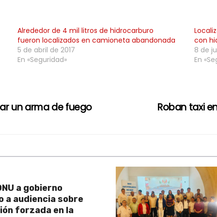
Alrededor de 4 mil litros de hidrocarburo
Locali
fueron localizados en camioneta abandonada
con hi
5 de abril de 2017
8 de ju
En «Seguridad»
En «Se
ar un arma de fuego
Roban taxi e
NU a gobierno
 a audiencia sobre
ión forzada en la