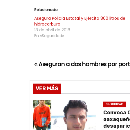
Relacionado
Asegura Policía Estatal y Ejército 800 litros de
hidrocarburo
18 de abril de 2018
En «Seguridad»
Aseguran a dos hombres por port
N
a
v
VER MÁS
e
SEGURIDAD
Convoca O
g
oaxaqueño
a
desaparic