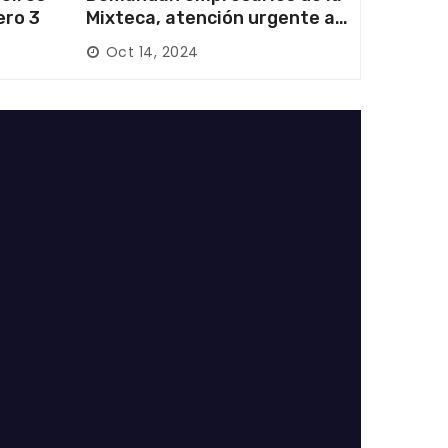
ero 3
Mixteca, atención urgente a
las carreteras locales y
Oct 14, 2024
federales