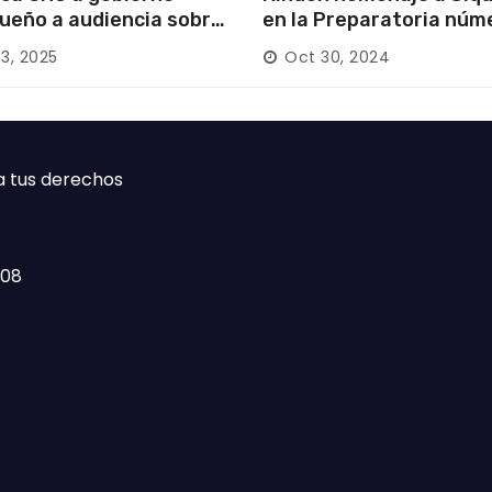
ueño a audiencia sobre
en la Preparatoria núm
rición forzada en la
13, 2025
Oct 30, 2024
ca
a tus derechos
408