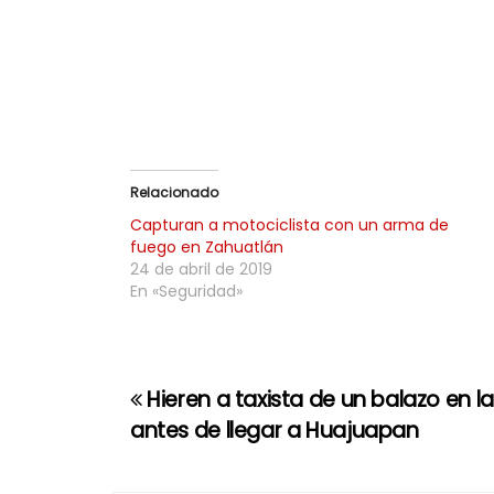
Relacionado
Capturan a motociclista con un arma de
fuego en Zahuatlán
24 de abril de 2019
En «Seguridad»
Hieren a taxista de un balazo en l
N
antes de llegar a Huajuapan
a