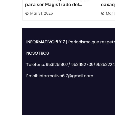
para ser Magistrado del
oaxaq
Poder Judicial; es originario
desapa
Mar 31, 2025
Mar 
de Huajuapan de León
Mixte
INFORMATIVO 6 Y 7
| Periodismo que respet
NOSOTROS
Teléfono: 9531251807/ 9531182709/9535322
Email: informativo6.7@gmail.com