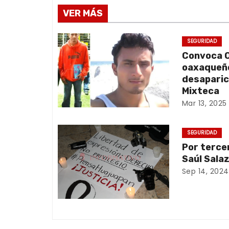
v
VER MÁS
e
g
SEGURIDAD
Convoca O
a
oaxaqueño
desaparic
c
Mixteca
Mar 13, 2025
i
ó
SEGURIDAD
Por terce
n
Saúl Sala
d
Sep 14, 2024
e
e