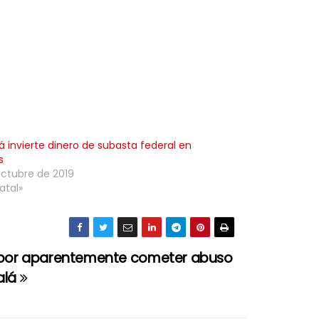
 invierte dinero de subasta federal en
s
octubre de 2019
atal»
por aparentemente cometer abuso
nalá