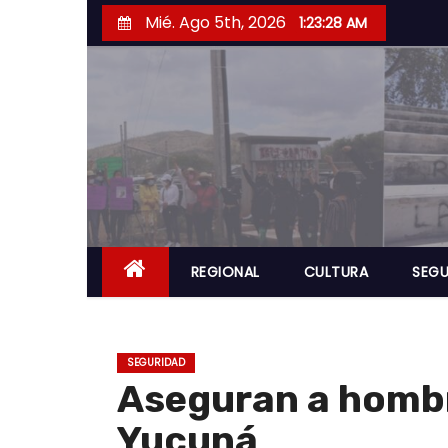
S
Mié. Ago 5th, 2026
1:23:29 AM
a
l
t
a
r
a
l
c
o
REGIONAL
CULTURA
SEGU
n
t
e
SEGURIDAD
n
Aseguran a hombr
i
Yucuná
d